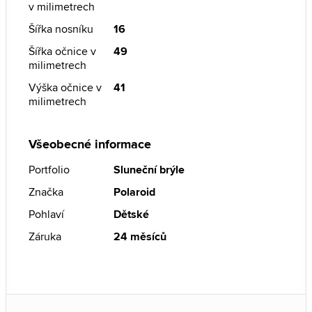
v milimetrech
Šířka nosníku
16
Šířka očnice v
49
milimetrech
Výška očnice v
41
milimetrech
Všeobecné informace
Portfolio
Sluneční brýle
Značka
Polaroid
Pohlaví
Dětské
Záruka
24 měsíců