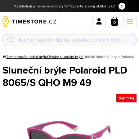
Naskladnili jsme nové modely 👓 Vyberte si svůj oblíbený 👉
0
Timestore
Sluneční brýle
Dětské sluneční brýle
Dětské sluneční brýle Polaroid
Sluneční brýle Polaroid PLD
8065/S QHO M9 49
Výprodej