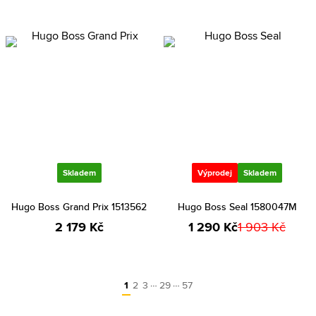
Skladem
Výprodej
Skladem
Hugo Boss Grand Prix 1513562
Hugo Boss Seal 1580047M
2 179 Kč
1 290 Kč
1 903 Kč
…
…
1
2
3
29
57