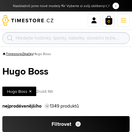
Naskladnili jsme nové modely 👓 Vyberte si svůj oblíbený 👉
0
Timestore
Značky
Hugo Boss
Hugo Boss
Hugo Boss
Zrušit filtr
1349 produktů
Filtrovat