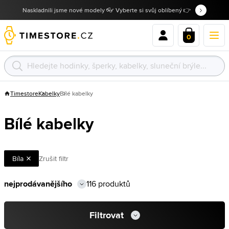
Naskladnili jsme nové modely 👓 Vyberte si svůj oblíbený 👉
0
Timestore
Kabelky
Bílé kabelky
Bílé kabelky
Bíla
Zrušit filtr
116 produktů
Filtrovat