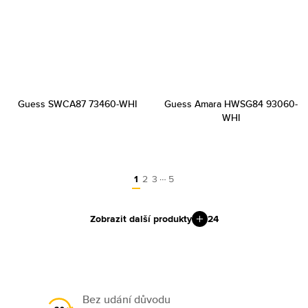
Guess SWCA87 73460-WHI
Guess Amara HWSG84 93060-
WHI
…
1
2
3
5
Zobrazit další produkty
24
Bez udání důvodu