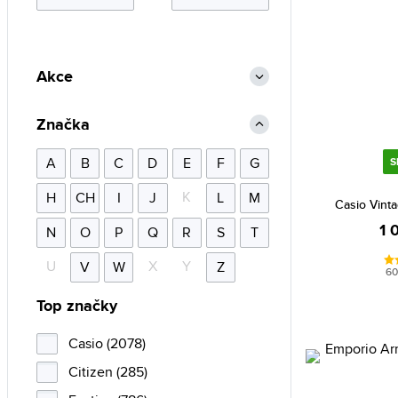
Akce
Značka
A
B
C
D
E
F
G
S
K
H
CH
I
J
L
M
Casio Vint
1 
N
O
P
Q
R
S
T
U
X
Y
V
W
Z
60
Top značky
Casio (2078)
Citizen (285)