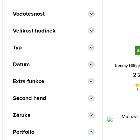
Iron Annie (56)
Vodotěsnost
Iwood Real Wood (1)
Jacques Lemans (53)
Velikost hodinek
Junkers (1)
Typ
Just Cavalli (15)
S
Lacoste (234)
Datum
Tommy Hilfig
Lee Cooper (17)
2 
Lorus (310)
Extra funkce
Luminox (201)
1 
Lumir (51)
Second hand
Marc Malone (23)
Záruka
Maserati (174)
Michael Kors (177)
Portfolio
MVMT (116)