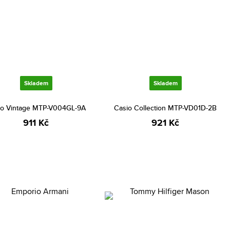
Skladem
Skladem
io Vintage MTP-V004GL-9A
Casio Collection MTP-VD01D-2B
911 Kč
921 Kč