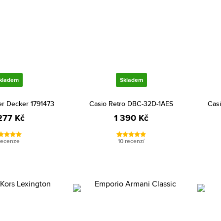
kladem
Skladem
er Decker 1791473
Casio Retro DBC-32D-1AES
Cas
277 Kč
1 390 Kč
recenze
10 recenzí