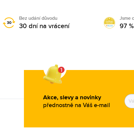
Skagen (66)
Storm (128)
Bez udání důvodu
Jsme 
30 dní na vrácení
97 %
Superga (3)
Suunto (6)
Swatch (54)
Swiss Alpine Military (196)
Swiss Military (25)
Swiss Military by Chrono (81)
Swiss Military Hanowa (163)
Timberland (458)
Akce, slevy a novinky
Timex (626)
přednostně na Váš e-mail
Tissot (148)
Tommy Hilfiger (949)
Tommy Jeans (28)