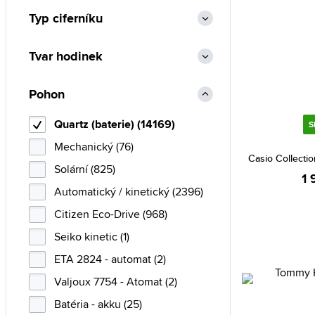
Emporio Armani (322)
Typ ciferníku
Esprit (53)
Tvar hodinek
Festina (786)
Fossil (406)
Pohon
Frederic Graff (70)
Quartz (baterie) (14169)
S
Furla (1)
Mechanický (76)
Gant (176)
Casio Collect
Solární (825)
Guess (738)
1 
Automatický / kinetický (2396)
Guess Collection (2)
Citizen Eco-Drive (968)
Hamilton (6)
Seiko kinetic (1)
Heinrichssohn (9)
ETA 2824 - automat (2)
Hugo Boss (553)
Valjoux 7754 - Atomat (2)
Ingersoll (1)
Batéria - akku (25)
Invicta (1432)