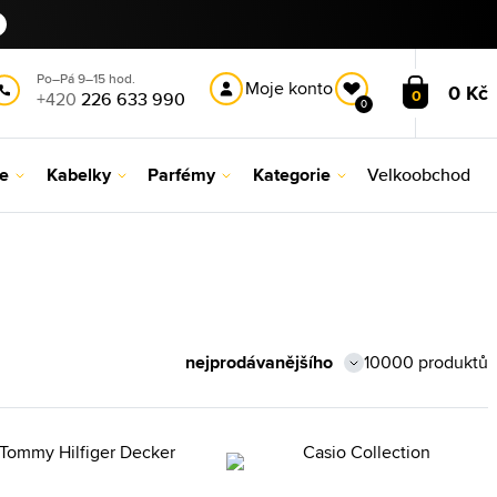
Po–Pá 9–15 hod.
Moje konto
0 Kč
0
+420
226 633 990
0
le
Kabelky
Parfémy
Kategorie
Velkoobchod
10000 produktů