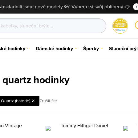
Naskladnili jsme nové modely 👓 Vyberte si svůj oblíbený 👉
ské hodinky
Dámské hodinky
Šperky
Sluneční brý
 quartz hodinky
Quartz (baterie)
Zrušit filtr