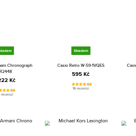
kladem
Skladem
ani Chronograph
Casio Retro W-59-1VQES
Casi
R2448
595 Kč
222 Kč
16 recenzí
 recenzí