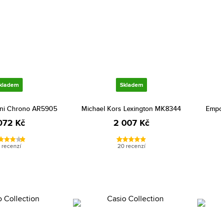
kladem
Skladem
ni Chrono AR5905
Michael Kors Lexington MK8344
Empo
072 Kč
2 007 Kč
 recenzí
20 recenzí