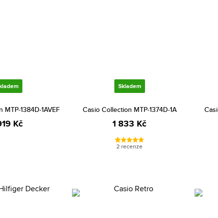
kladem
Skladem
ion MTP-1384D-1AVEF
Casio Collection MTP-1374D-1A
Casi
919 Kč
1 833 Kč
2 recenze