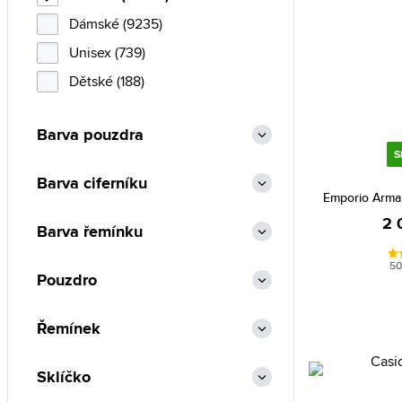
Bulova (64)
Dámské (9235)
Burberry (2)
Unisex (739)
Calvin Klein (86)
Dětské (188)
Carlo Cantinaro (1)
Barva pouzdra
Casio (2078)
S
Certina (49)
Barva ciferníku
Christian Lacroix (21)
Emporio Arma
Citizen (285)
2 
Barva řemínku
Cluse (20)
50
Pouzdro
Daniel Klein (338)
Daniel Wellington (60)
Řemínek
Diesel (285)
DKNY (9)
Sklíčko
Elysee (1)