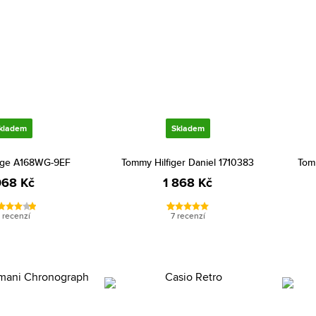
kladem
Skladem
age A168WG-9EF
Tommy Hilfiger Daniel 1710383
Tom
068 Kč
1 868 Kč
 recenzí
7 recenzí