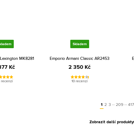
kladem
Skladem
 Lexington MK8281
Emporio Armani Classic AR2453
E
377 Kč
2 350 Kč
 recenzí
10 recenzí
…
…
1
2
3
209
417
Zobrazit další produkty