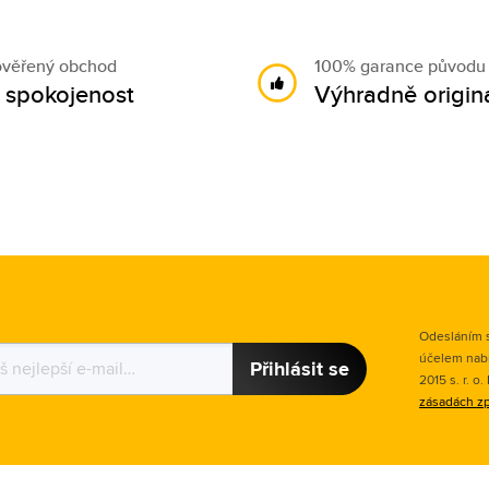
ověřený obchod
100% garance původu
 spokojenost
Výhradně originá
Odesláním s
účelem nab
Přihlásit se
2015 s. r. o
zásadách zp