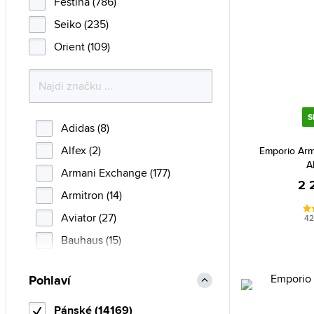
Festina (786)
Seiko (235)
Orient (109)
S
Adidas (8)
Alfex (2)
Emporio Arm
A
Armani Exchange (177)
2 
Armitron (14)
Aviator (27)
42
Bauhaus (15)
Bering (78)
Pohlaví
Boccia Titanium (150)
Breil (1)
Pánské (14169)