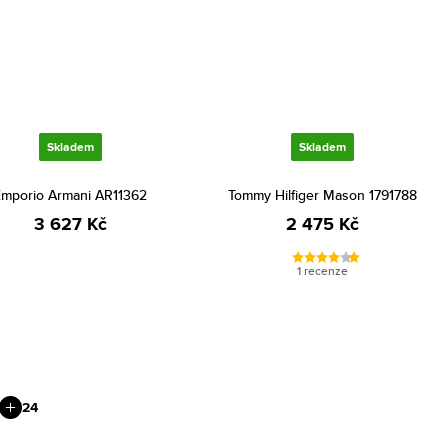
Skladem
Skladem
mporio Armani AR11362
Tommy Hilfiger Mason 1791788
3 627 Kč
2 475 Kč
1 recenze
24