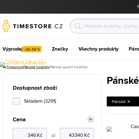
Výprodej
Značky
Všechny produkty
Pán
-20–50 %
Timestore
Pánské hodinky
Pánské quartz hodinky
Pánské
Dostupnost zboží
Skladem (3291)
Pánské
Cena
až