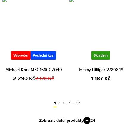
Výprodej
Poslední kus
Skladem
Michael Kors MKC1660CZ040
Tommy Hilfiger 2780849
2 290 Kč
2 511 Kč
1 187 Kč
…
…
1
2
3
9
17
Zobrazit další produkty
24