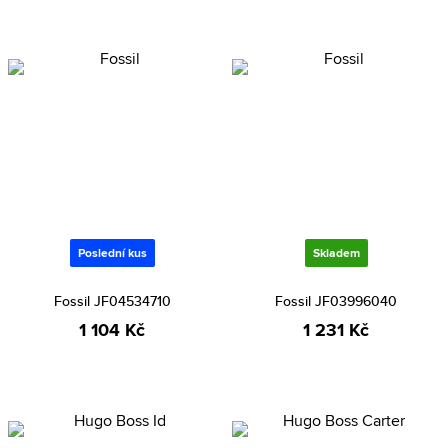
Poslední kus
Skladem
Fossil JF04534710
Fossil JF03996040
1 104 Kč
1 231 Kč