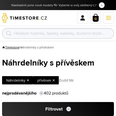
Naskladnili jsme nové modely 👓 Vyberte si svůj oblíbený 👉
0
Timestore
Náhrdelníky s přívěskem
Náhrdelníky s přívěskem
Náhrdelníky
přívěsek
Zrušit filtr
402 produktů
Filtrovat