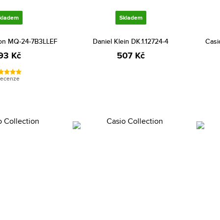
kladem
Skladem
tion MQ-24-7B3LLEF
Daniel Klein DK.1.12724-4
Casi
93 Kč
507 Kč
recenze