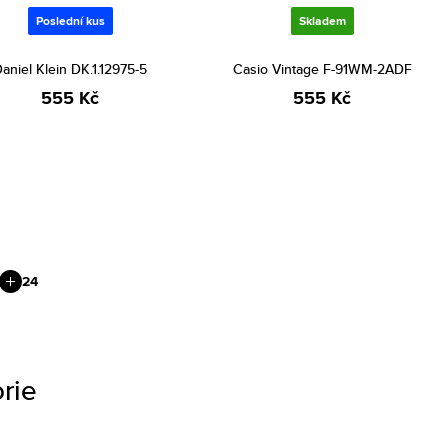
Poslední kus
Skladem
aniel Klein DK.1.12975-5
Casio Vintage F-91WM-2ADF
555 Kč
555 Kč
24
rie