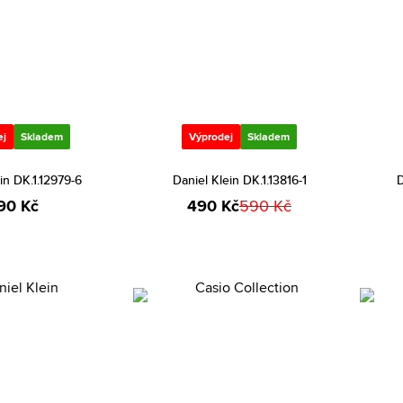
ej
Skladem
Výprodej
Skladem
in DK.1.12979-6
Daniel Klein DK.1.13816-1
D
90 Kč
490 Kč
590 Kč