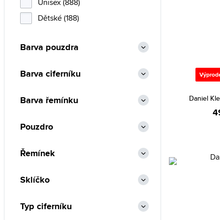
Burberry (2)
Unisex (888)
Calvin Klein (91)
Dětské (188)
Carlo Cantinaro (1)
Barva pouzdra
Casio (2458)
Certina (63)
Barva ciferníku
Výprod
Christian Lacroix (23)
CIGA Design (28)
Daniel Kle
Barva řemínku
Citizen (1671)
4
Pouzdro
Cluse (20)
Daniel Klein (345)
Řemínek
Daniel Wellington (63)
Diesel (289)
Sklíčko
DKNY (9)
Elysee (1)
Typ ciferníku