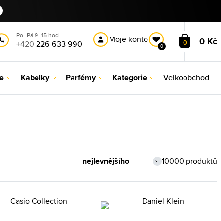
Po–Pá 9–15 hod.
Moje konto
0 Kč
0
+420
226 633 990
0
le
Kabelky
Parfémy
Kategorie
Velkoobchod
10000 produktů