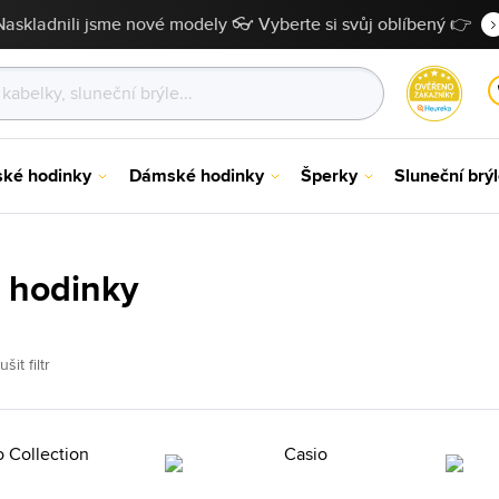
Naskladnili jsme nové modely 👓 Vyberte si svůj oblíbený 👉
ské hodinky
Dámské hodinky
Šperky
Sluneční brý
 hodinky
ušit filtr