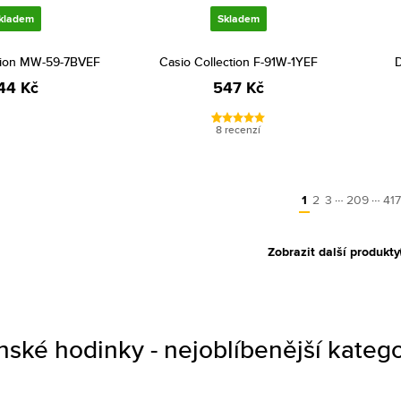
kladem
Skladem
ction MW-59-7BVEF
Casio Collection F-91W-1YEF
D
44 Kč
547 Kč
8 recenzí
…
…
1
2
3
209
417
Zobrazit další produkty
nské hodinky - nejoblíbenější katego