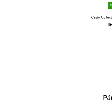
Nautica (141)
S
Orient (679)
Paul Hewitt (28)
Casio Colle
Paul McNeal (48)
5
Philip Watch (5)
Philipp Plein (12)
Pierre Cardin (22)
Police (298)
Pulsar (110)
Q&Q (10)
Roccobarocco (18)
Roneberg (4)
Pá
S.Oliver (40)
Scuderia Ferrari (24)