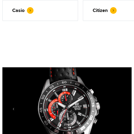
Seiko (874)
Seiko 5 (1)
Casio
Citizen
Skagen (71)
Smart (3)
Storm (128)
Superga (3)
Suunto (7)
Swatch (62)
Swiss Alpine Military (196)
Swiss Military (31)
Swiss Military by Chrono (86)
Swiss Military Hanowa (164)
Timberland (469)
Timex (674)