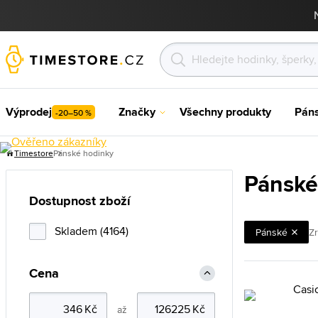
Výprodej
Značky
Všechny produkty
Pán
-20–50 %
Timestore
Pánské hodinky
Pánské
Dostupnost zboží
Skladem (4164)
Pánské
Zr
Cena
až