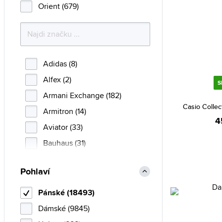
Orient (679)
Adidas (8)
Alfex (2)
S
Armani Exchange (182)
Casio Colle
Armitron (14)
4
Aviator (33)
Bauhaus (31)
Bering (94)
Pohlaví
Boccia Titanium (169)
Breil (1)
Pánské (18493)
Bulova (102)
Dámské (9845)