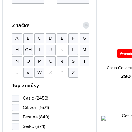
Značka
A
B
C
D
E
F
G
K
H
CH
I
J
L
M
Výprod
N
O
P
Q
R
S
T
Casio Collec
U
X
Y
V
W
Z
390
Top značky
Casio (2458)
Citizen (1671)
Festina (849)
Seiko (874)