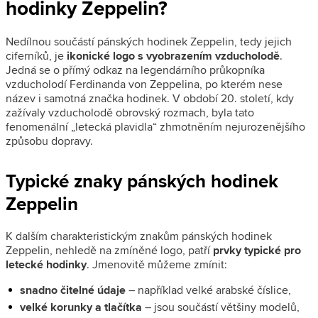
hodinky Zeppelin?
Nedílnou součástí pánských hodinek Zeppelin, tedy jejich
ciferníků, je
ikonické logo s vyobrazením vzducholodě
.
Jedná se o přímý odkaz na legendárního průkopníka
vzducholodí Ferdinanda von Zeppelina, po kterém nese
název i samotná značka hodinek. V období 20. století, kdy
zažívaly vzducholodě obrovský rozmach, byla tato
fenomenální „letecká plavidla“ zhmotněním nejurozenějšího
způsobu dopravy.
Typické znaky pánských hodinek
Zeppelin
K dalším charakteristickým znakům pánských hodinek
Zeppelin, nehledě na zmíněné logo, patří
prvky typické pro
letecké hodinky
. Jmenovitě můžeme zmínit:
snadno čitelné údaje
– například velké arabské číslice,
velké korunky a tlačítka
– jsou součástí většiny modelů,