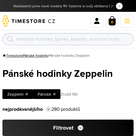
Naskladnili jsme nové modely 👓 Vyberte si svůj oblíbený 👉
0
Timestore
Pánské hodinky
Pánské hodinky Zeppelin
Pánské hodinky Zeppelin
Zeppelin
Pánské
Zrušit filtr
280 produktů
Filtrovat