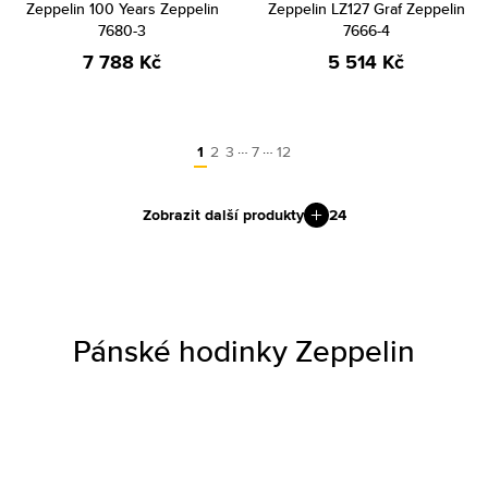
Zeppelin 100 Years Zeppelin
Zeppelin LZ127 Graf Zeppelin
7680-3
7666-4
7 788 Kč
5 514 Kč
…
…
1
2
3
7
12
Zobrazit další produkty
24
Pánské hodinky Zeppelin