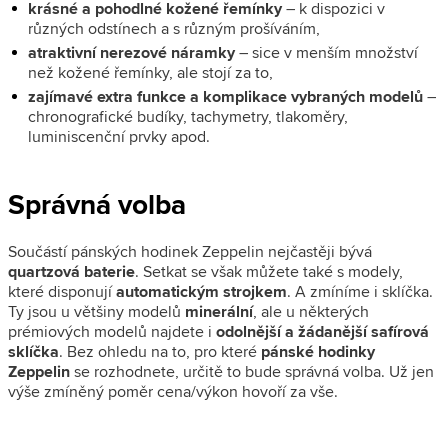
krásné a pohodlné kožené řemínky
– k dispozici v
různých odstínech a s různým prošíváním,
atraktivní nerezové náramky
– sice v menším množství
než kožené řemínky, ale stojí za to,
zajímavé extra funkce a komplikace vybraných modelů
–
chronografické budíky, tachymetry, tlakoměry,
luminiscenční prvky apod.
Správná volba
Součástí pánských hodinek Zeppelin nejčastěji bývá
quartzová baterie
. Setkat se však můžete také s modely,
které disponují
automatickým strojkem
. A zmíníme i sklíčka.
Ty jsou u většiny modelů
minerální
, ale u některých
prémiových modelů najdete i
odolnější a žádanější safírová
sklíčka
. Bez ohledu na to, pro které
pánské hodinky
Zeppelin
se rozhodnete, určitě to bude správná volba. Už jen
výše zmíněný poměr cena/výkon hovoří za vše.