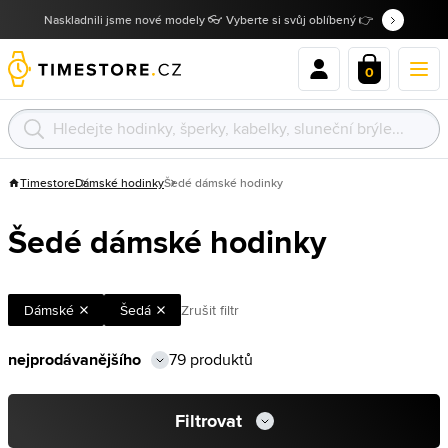
Naskladnili jsme nové modely 👓 Vyberte si svůj oblíbený 👉
0
Timestore
Dámské hodinky
Šedé dámské hodinky
Šedé dámské hodinky
Dámské
Šedá
Zrušit filtr
79 produktů
Filtrovat