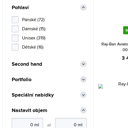
Arnette (50)
Pohlaví
Aviator (47)
Bally (4)
Pánské (72)
Bauhaus (36)
Dámské (15)
S
Bentime (1)
Unisex (319)
Ray-Ban Aviat
Bering (299)
Dětské (16)
00
Blumarine (8)
3 
Second hand
BMW (2)
Boccia Titanium (442)
Portfolio
Bolle (9)
Bolon (9)
Speciální nabídky
Breil (1)
Nastavit objem
Bulova (134)
Burberry (3)
až