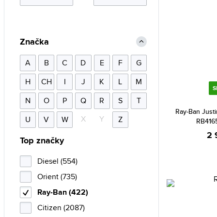
Značka
A
B
C
D
E
F
G
H
CH
I
J
K
L
M
S
N
O
P
Q
R
S
T
Ray-Ban Justi
X
Y
U
V
W
Z
RB4165
2 
Top značky
Diesel (554)
Orient (735)
Ray-Ban (422)
Citizen (2087)