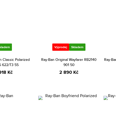
kladem
Výprodej
Skladem
n Classic Polarized
Ray-Ban Original Wayfarer RB2140
Ray-Ban
 622/T3 55
901 50
918 Kč
2 890 Kč