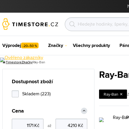
Výprodej
Značky
Všechny produkty
Pán
-20–50 %
Timestore
Značky
Ray-Ban
Ray-Ba
Dostupnost zboží
Skladem (223)
Ray-Ban
Z
Cena
až