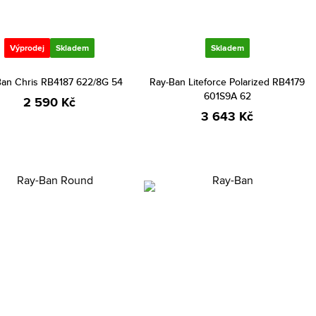
Výprodej
Skladem
Skladem
Ban Chris RB4187 622/8G 54
Ray-Ban Liteforce Polarized RB4179
601S9A 62
2 590 Kč
3 643 Kč