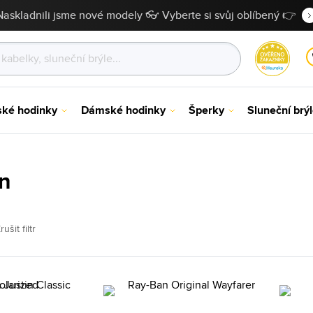
Naskladnili jsme nové modely 👓 Vyberte si svůj oblíbený 👉
ské hodinky
Dámské hodinky
Šperky
Sluneční brý
n
rušit filtr