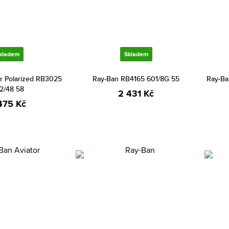
kladem
Skladem
or Polarized RB3025
Ray-Ban RB4165 601/8G 55
Ray-B
2/48 58
2 431 Kč
475 Kč