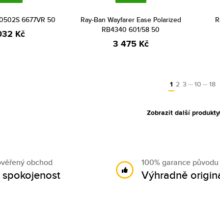
0502S 6677VR 50
Ray-Ban Wayfarer Ease Polarized
R
RB4340 601/58 50
032 Kč
3 475 Kč
…
…
1
2
3
10
18
Zobrazit další produkty
ověřený obchod
100% garance původu
 spokojenost
Výhradně originá