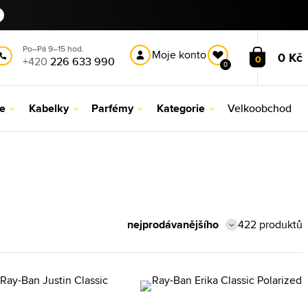
Po–Pá 9–15 hod.
Moje konto
0 Kč
0
+420
226 633 990
0
le
Kabelky
Parfémy
Kategorie
Velkoobchod
422 produktů