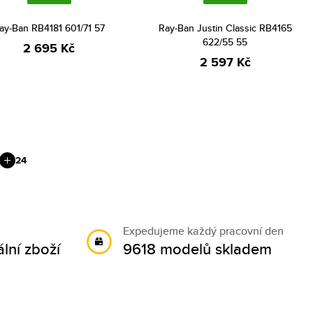
ay-Ban RB4181 601/71 57
Ray-Ban Justin Classic RB4165
622/55 55
2 695 Kč
2 597 Kč
24
Expedujeme každý pracovní den
lní zboží
9618 modelů skladem