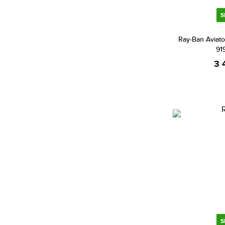
Citizen (2087)
Cluse (205)
S
Daniel Klein (625)
Ray-Ban Aviat
Daniel Wellington (469)
91
3 
Danish Design (1)
Diesel (554)
DKNY (130)
Dolce & Gabbana (1)
Dsquared2 (5)
Elysee (1)
Emily Westwood (217)
Emporio Armani (811)
Escada (5)
Esprit (504)
S