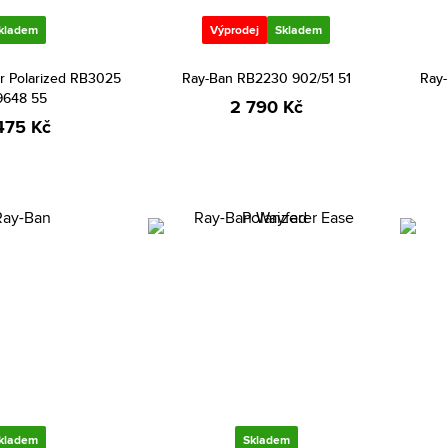
kladem
Výprodej
Skladem
or Polarized RB3025
Ray-Ban RB2230 902/51 51
Ray
9648 55
2 790 Kč
475 Kč
kladem
Skladem