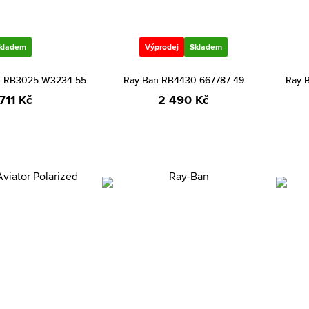
kladem
Výprodej
Skladem
or RB3025 W3234 55
Ray-Ban RB4430 667787 49
Ray-
711 Kč
2 490 Kč