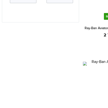
Calvin Klein (668)
Calvin Klein Jeans (15)
Cannibal (2)
S
Carlo Cantinaro (2)
Ray-Ban Aviat
Carolina Herrera (42)
2 
Carrera (716)
Carrera Ducati (83)
Casio (3448)
Certina (80)
Chiara Ferragni (2)
Chopard (2)
Christian Dior (167)
Christian Lacroix (86)
CIGA Design (28)