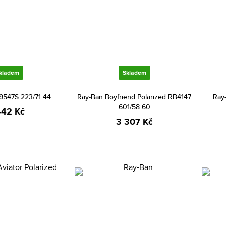
kladem
Skladem
9547S 223/71 44
Ray-Ban Boyfriend Polarized RB4147
Ray
601/58 60
442 Kč
3 307 Kč