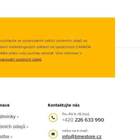
ouhlasíte se zpracováním vašich osobních údajů za
ízení marketingových sdělení od společnosti CANADA
. Máte právo svůj souhlas odvolat. Více informací v
racování osobních údajů
.
rmace
Kontaktujte nás
Po–Pá 9–15 hod.
odmínky
+420
226 633 990
bních údajů
nebo na e-mail:
atba
info@timestore.cz