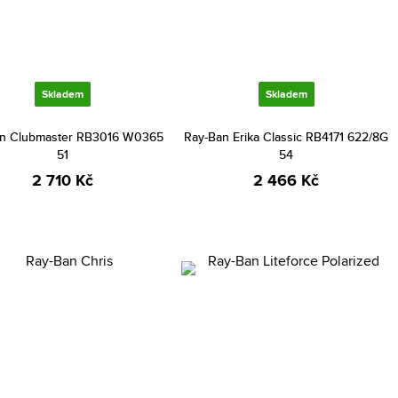
Skladem
Skladem
an Clubmaster RB3016 W0365
Ray-Ban Erika Classic RB4171 622/8G
51
54
2 710 Kč
2 466 Kč