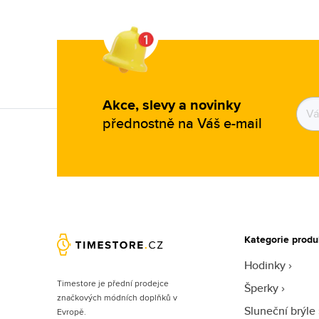
Heinrichssohn (9)
Helly Hansen (3)
Hugo Boss (1349)
Ice-watch (1)
Ingersoll (27)
Akce, slevy a novinky
Invicta (1993)
přednostně na Váš e-mail
Iron Annie (81)
Iwood Real Wood (3)
Jacques Lemans (132)
Jimmy Choo (50)
Joules (2)
Kategorie produ
JP Gatsby (2)
Hodinky
Junkers (4)
Timestore je přední prodejce
Šperky
Just Cavalli (49)
značkových módních doplňků v
Sluneční brýle
Evropě.