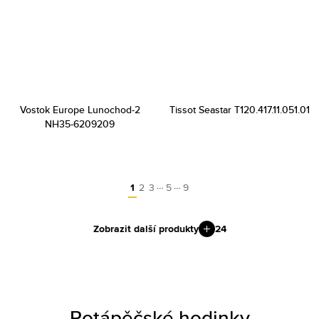
Vostok Europe Lunochod-2
Tissot Seastar T120.417.11.051.01
NH35-6209209
…
…
1
2
3
5
9
Zobrazit další produkty
24
Potápěčské hodinky