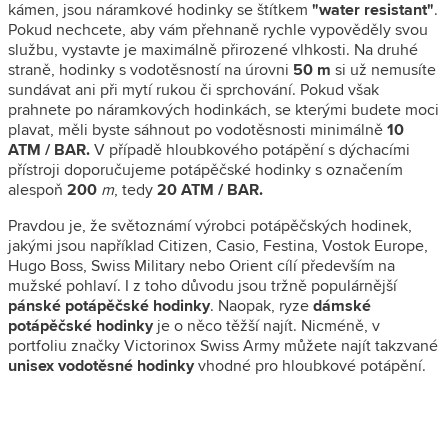
kámen, jsou náramkové hodinky se štítkem
"water resistant"
.
Pokud nechcete, aby vám přehnaně rychle vypověděly svou
službu, vystavte je maximálně přirozené vlhkosti. Na druhé
straně, hodinky s vodotěsností na úrovni
50 m
si už nemusíte
sundávat ani při mytí rukou či sprchování. Pokud však
prahnete po náramkových hodinkách, se kterými budete moci
plavat, měli byste sáhnout po vodotěsnosti minimálně
10
ATM / BAR.
V případě hloubkového potápění s dýchacími
přístroji doporučujeme potápěčské hodinky s označením
alespoň
200
m
, tedy
20
ATM / BAR.
Pravdou je, že světoznámí výrobci potápěčských hodinek,
jakými jsou například Citizen, Casio, Festina, Vostok Europe,
Hugo Boss, Swiss Military nebo Orient cílí především na
mužské pohlaví. I z toho důvodu jsou tržně populárnější
pánské potápěčské hodinky
. Naopak, ryze
dámské
potápěčské hodinky
je o něco těžší najít. Nicméně, v
portfoliu značky Victorinox Swiss Army můžete najít takzvané
unisex vodotěsné hodinky
vhodné pro hloubkové potápění.