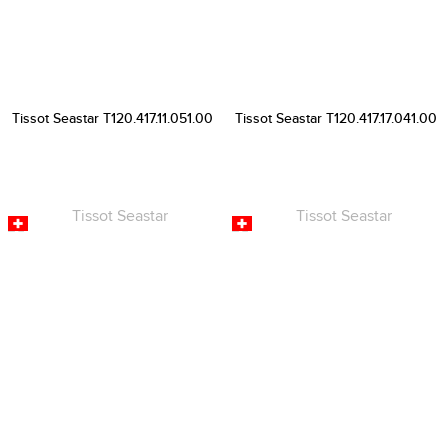
Tissot Seastar T120.417.11.051.00
Tissot Seastar T120.417.17.041.00