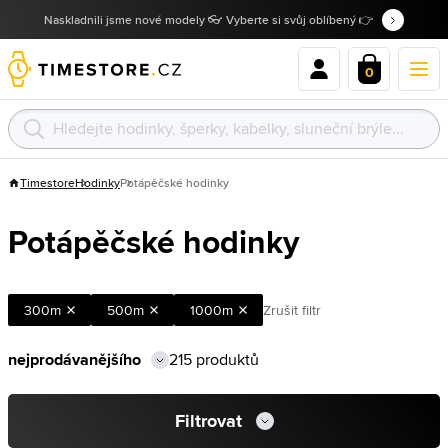
Naskladnili jsme nové modely 👓 Vyberte si svůj oblíbený 👉
0
Timestore
Hodinky
Potápěčské hodinky
Potápěčské hodinky
300m
500m
1000m
Zrušit filtr
215 produktů
Filtrovat