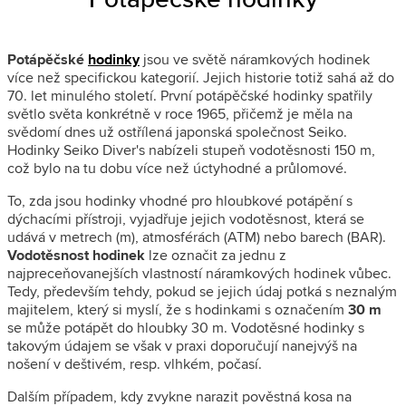
Potápěčské
hodinky
jsou ve světě náramkových hodinek
více než specifickou kategorií. Jejich historie totiž sahá až do
70. let minulého století. První potápěčské hodinky spatřily
světlo světa konkrétně v roce 1965, přičemž je měla na
svědomí dnes už ostřílená japonská společnost Seiko.
Hodinky Seiko Diver's nabízeli stupeň vodotěsnosti 150 m,
což bylo na tu dobu více než úctyhodné a průlomové.
To, zda jsou hodinky vhodné pro hloubkové potápění s
dýchacími přístroji, vyjadřuje jejich vodotěsnost, která se
udává v metrech (m), atmosférách (ATM) nebo barech (BAR).
Vodotěsnost hodinek
lze označit za jednu z
najpreceňovanejších vlastností náramkových hodinek vůbec.
Tedy, především tehdy, pokud se jejich údaj potká s neznalým
majitelem, který si myslí, že s hodinkami s označením
30 m
se může potápět do hloubky 30 m. Vodotěsné hodinky s
takovým údajem se však v praxi doporučují nanejvýš na
nošení v deštivém, resp. vlhkém, počasí.
Dalším případem, kdy zvykne narazit pověstná kosa na