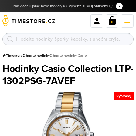
Naskladnili jsme nové modely 👓 Vyberte si svůj oblíbený 👉
0
Timestore
Dámské hodinky
Dámské hodinky Casio
Hodinky Casio Collection LTP-
1302PSG-7AVEF
Výprodej