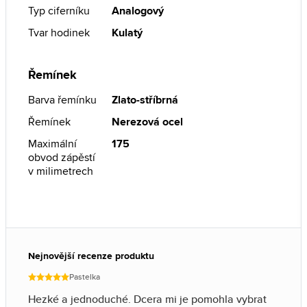
Typ ciferníku
Analogový
Tvar hodinek
Kulatý
Řemínek
Barva řemínku
Zlato-stříbrná
Řemínek
Nerezová ocel
Maximální
175
obvod zápěstí
v milimetrech
Nejnovější recenze produktu
Pastelka
Hezké a jednoduché. Dcera mi je pomohla vybrat