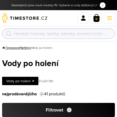
Naskladnili jsme nové modely 👓 Vyberte si svůj oblíbený 👉
0
Timestore
Parfémy
Vody po holení
Vody po holení
Vody po holení
Zrušit filtr
41 produktů
Filtrovat