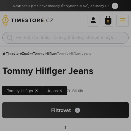
Naskladnili jsme nové modely 👓 Vyberte si svůj oblíbený 👉
0
Timestore
Značky
Tommy Hilfiger
Tommy Hilfiger Jeans
Tommy Hilfiger Jeans
Tommy Hilfiger
Jeans
Zrušit filtr
Filtrovat
1