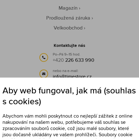
Magazín
Prodloužená záruka
Velkoobchod
Kontaktujte nás
Po–Pá 9–15 hod.
+420
226 633 990
nebo na e-mail:
info@timestore.cz
Aby web fungoval, jak má (souhlas
Sledujte nás
s cookies)
Timestore na Facebooku
Abychom vám mohli poskytnout co nejlepší zážitek z online
nakupování na našem webu, potřebujeme váš souhlas se
zpracováním souborů cookie, což jsou malé soubory, které
jsou dočasně ukládány ve vašem prohlížeči. Soubory cookie