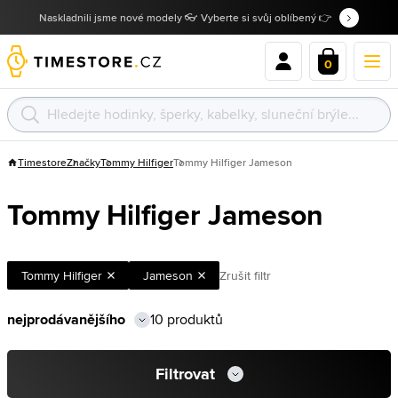
Naskladnili jsme nové modely 👓 Vyberte si svůj oblíbený 👉
0
Timestore
Značky
Tommy Hilfiger
Tommy Hilfiger Jameson
Tommy Hilfiger Jameson
Tommy Hilfiger
Jameson
Zrušit filtr
10 produktů
Filtrovat