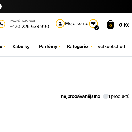
Po–Pá 9–15 hod.
Moje konto
0 Kč
0
+420
226 633 990
0
le
Kabelky
Parfémy
Kategorie
Velkoobchod
1 produktů