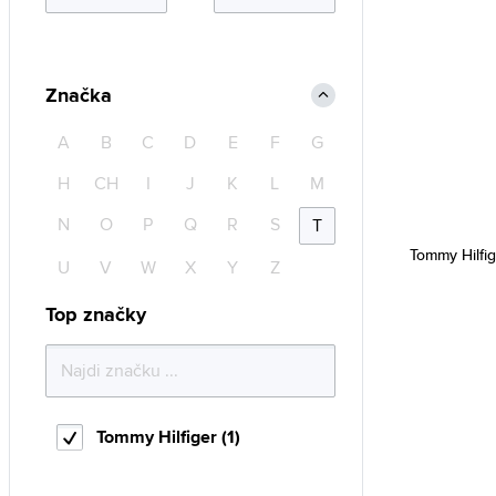
Značka
A
B
C
D
E
F
G
H
CH
I
J
K
L
M
N
O
P
Q
R
S
T
Tommy Hilfi
U
V
W
X
Y
Z
Top značky
Tommy Hilfiger (1)