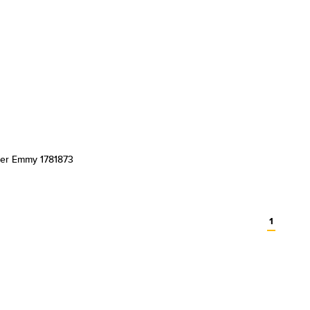
ger Emmy 1781873
1