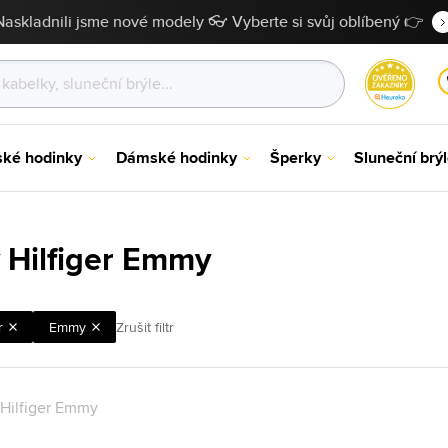
Naskladnili jsme nové modely 👓 Vyberte si svůj oblíbený 👉
ské hodinky
Dámské hodinky
Šperky
Sluneční brý
Hilfiger Emmy
r
Emmy
Zrušit filtr