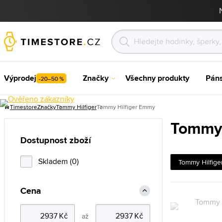
Výprodej
Značky
Všechny produkty
Pán
-20–50 %
Timestore
Značky
Tommy Hilfiger
Tommy Hilfiger Emmy
Tommy 
Dostupnost zboží
Skladem (0)
Tommy Hilfige
Cena
až