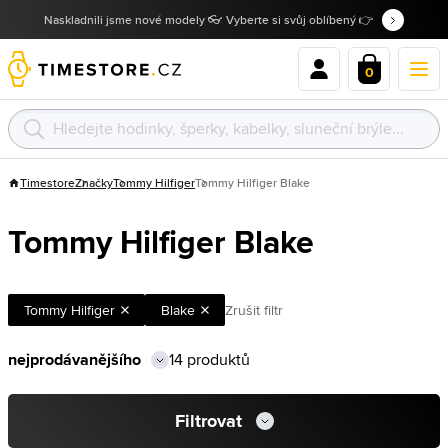
Naskladnili jsme nové modely 👓 Vyberte si svůj oblíbený 👉
0
Timestore
Značky
Tommy Hilfiger
Tommy Hilfiger Blake
Tommy Hilfiger Blake
Tommy Hilfiger
Blake
Zrušit filtr
14 produktů
Filtrovat