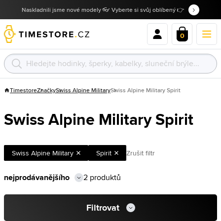
Naskladnili jsme nové modely 👓 Vyberte si svůj oblíbený 👉
0
Timestore
Značky
Swiss Alpine Military
Swiss Alpine Military Spirit
Swiss Alpine Military Spirit
Swiss Alpine Military
Spirit
Zrušit filtr
2 produktů
Filtrovat