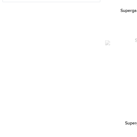
Calvin Klein (668)
Calvin Klein Jeans (15)
Superga
Cannibal (2)
Carlo Cantinaro (2)
Carolina Herrera (42)
Carrera (716)
Carrera Ducati (83)
Casio (3448)
Certina (80)
Chiara Ferragni (2)
Chopard (2)
Christian Dior (167)
Christian Lacroix (86)
Super
CIGA Design (28)