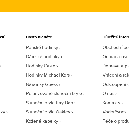
ktů
Často hledáte
Důležité info
Pánské hodinky
Obchodní p
Dámské hodinky
Ochrana oso
Hodinky Casio
Doprava a pl
Hodinky Michael Kors
Vrácení a re
Náramky Guess
Odstoupení 
Polarizované sluneční brýle
O nás
Sluneční brýle Ray-Ban
Kontakty
azy
Sluneční brýle Oakley
Vodotěsnost
Kožené kabelky
Péče o prod