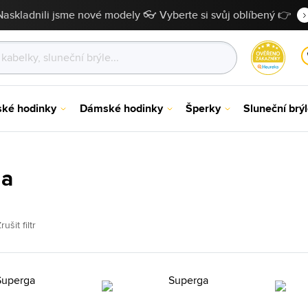
Naskladnili jsme nové modely 👓 Vyberte si svůj oblíbený 👉
ské hodinky
Dámské hodinky
Šperky
Sluneční brý
ga
rušit filtr