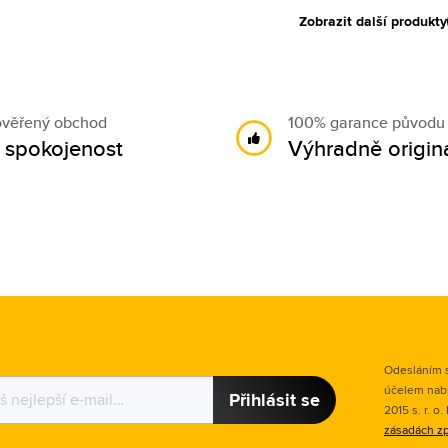
Zobrazit další produkty
ověřený obchod
100% garance původu
 spokojenost
Výhradně originá
Odesláním s
účelem nab
Přihlásit se
2015 s. r. o
zásadách zp