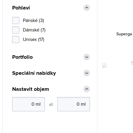
Arnette (50)
Pohlaví
Aviator (47)
Bally (4)
Pánské (3)
Bauhaus (36)
Dámské (7)
Superga
Bentime (1)
Unisex (17)
Bering (299)
Portfolio
Blumarine (8)
BMW (2)
Speciální nabídky
Boccia Titanium (442)
Bolle (9)
Nastavit objem
Bolon (9)
až
Breil (1)
Bulova (134)
Burberry (3)