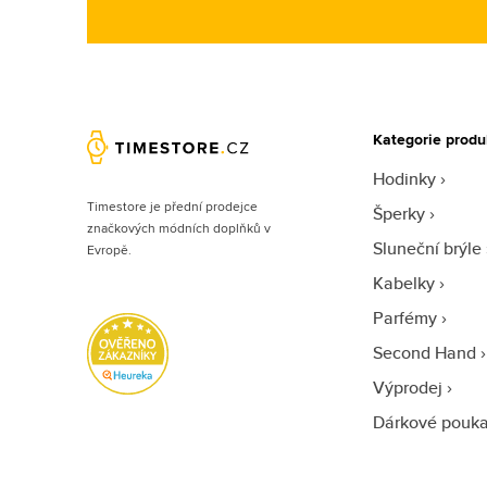
Heinrichssohn (9)
Helly Hansen (3)
Hugo Boss (1349)
Ice-watch (1)
Ingersoll (27)
Kategorie produ
Invicta (1993)
Hodinky
Timestore je přední prodejce
Iron Annie (81)
Šperky
značkových módních doplňků v
Iwood Real Wood (3)
Sluneční brýle
Evropě.
Jacques Lemans (132)
Kabelky
Jimmy Choo (50)
Parfémy
Joules (2)
Second Hand
JP Gatsby (2)
Výprodej
Junkers (4)
Dárkové pouk
Just Cavalli (49)