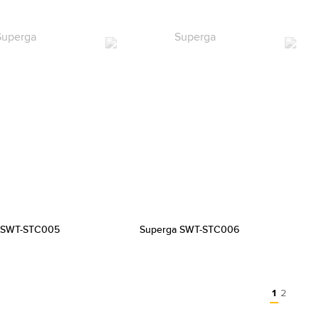
 SWT-STC005
Superga SWT-STC006
1
2