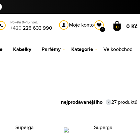
Po–Pá 9–15 hod.
Moje konto
0 Kč
0
+420
226 633 990
0
le
Kabelky
Parfémy
Kategorie
Velkoobchod
27 produktů