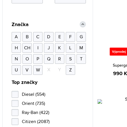
Značka
A
B
C
D
E
F
G
H
CH
I
J
K
L
M
Výprodej
N
O
P
Q
R
S
T
Superg
X
Y
U
V
W
Z
990 K
Top značky
Diesel (554)
Orient (735)
Ray-Ban (422)
Citizen (2087)