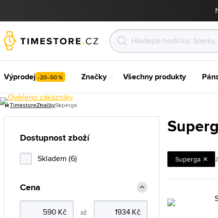
Výprodej
Značky
Všechny produkty
Pán
-20–50 %
Timestore
Značky
Superga
Super
Dostupnost zboží
Skladem (6)
Superga
Z
Cena
až