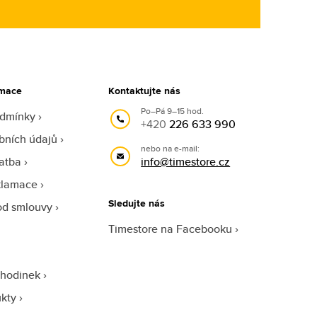
rmace
Kontaktujte nás
Po–Pá 9–15 hod.
odmínky
+420
226 633 990
bních údajů
nebo na e-mail:
atba
info@timestore.cz
klamace
Sledujte nás
od smlouvy
Timestore na Facebooku
 hodinek
ukty