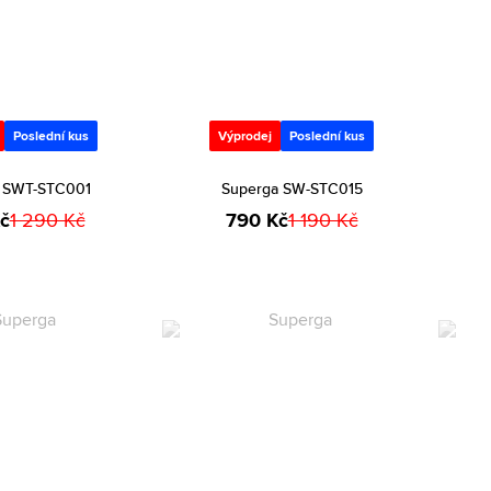
Poslední kus
Výprodej
Poslední kus
 SWT-STC001
Superga SW-STC015
č
1 290 Kč
790 Kč
1 190 Kč