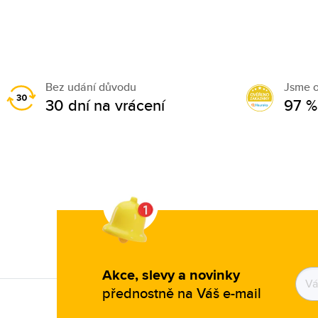
Festina (1383)
Fila (10)
Fila by Lozza (2)
Fossil (1877)
Bez udání důvodu
Jsme 
Frederic Graff (155)
30 dní na vrácení
97 %
Furla (52)
Gant (330)
Givenchy (3)
Guess (8154)
Guess by Marciano (68)
Guess Collection (2)
Guess Factory (147)
Akce, slevy a novinky
Hally & Son (1)
přednostně na Váš e-mail
Hamilton (26)