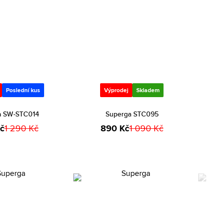
Poslední kus
Výprodej
Skladem
a SW-STC014
Superga STC095
č
1 290 Kč
890 Kč
1 090 Kč