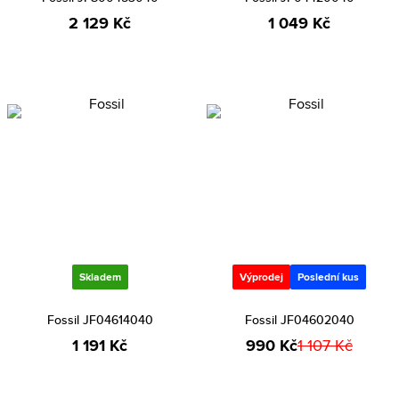
2 129 Kč
1 049 Kč
Skladem
Výprodej
Poslední kus
Fossil JF04614040
Fossil JF04602040
1 191 Kč
990 Kč
1 107 Kč