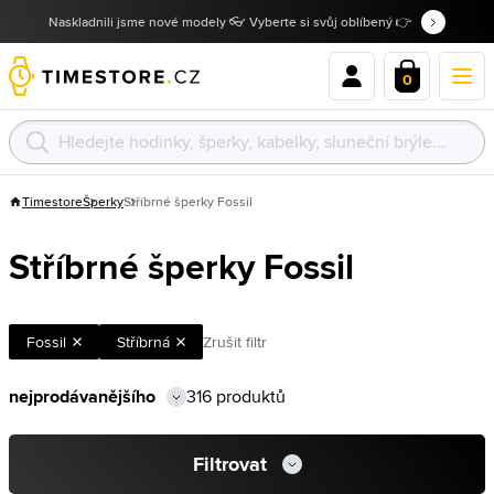
Naskladnili jsme nové modely 👓 Vyberte si svůj oblíbený 👉
0
Timestore
Šperky
Stříbrné šperky Fossil
Stříbrné šperky Fossil
Fossil
Stříbrná
Zrušit filtr
316 produktů
Filtrovat