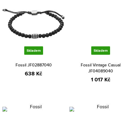
Skladem
Skladem
Fossil JF02887040
Fossil Vintage Casual
JF04089040
638 Kč
1 017 Kč