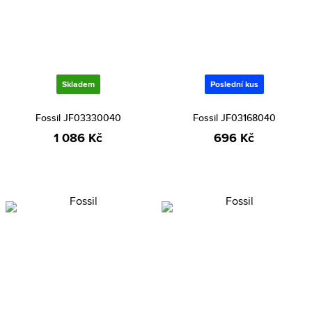
Skladem
Poslední kus
Fossil JF03330040
Fossil JF03168040
1 086 Kč
696 Kč