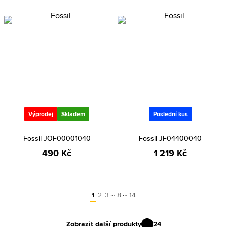
Výprodej
Skladem
Poslední kus
Fossil JOF00001040
Fossil JF04400040
490 Kč
1 219 Kč
…
…
1
2
3
8
14
Zobrazit další produkty
24