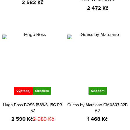
2 582 Kč
2 472 Kč
Výprodej
Skladem
Skladem
Hugo Boss BOSS 1589/S J5G PR
Guess by Marciano GM0807 32B
57
62
2 590 Kč
2 989 Kč
1 468 Kč