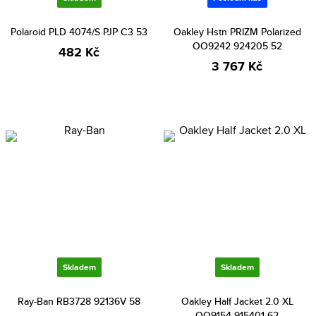
Polaroid PLD 4074/S PJP C3 53
Oakley Hstn PRIZM Polarized
OO9242 924205 52
482 Kč
3 767 Kč
Skladem
Skladem
Ray-Ban RB3728 92136V 58
Oakley Half Jacket 2.0 XL
OO9154 915401 62