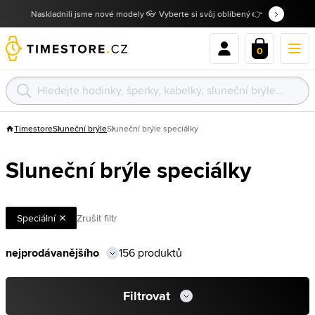
Naskladnili jsme nové modely 👓 Vyberte si svůj oblíbený 👉
0
Timestore
Sluneční brýle
Sluneční brýle speciálky
Sluneční brýle speciálky
Speciální
Zrušit filtr
156 produktů
Filtrovat