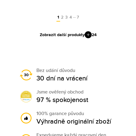
…
1
2
3
4
7
Zobrazit další produkty
24
Bez udání důvodu
30 dní na vrácení
Jsme ověřený obchod
97 % spokojenost
100% garance původu
Výhradně originální zboží
Expedujeme každý pracovní den