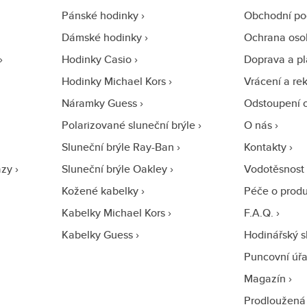
Pánské hodinky
Obchodní p
Dámské hodinky
Ochrana oso
Hodinky Casio
Doprava a pl
Hodinky Michael Kors
Vrácení a re
Náramky Guess
Odstoupení 
Polarizované sluneční brýle
O nás
Sluneční brýle Ray-Ban
Kontakty
azy
Sluneční brýle Oakley
Vodotěsnost
Kožené kabelky
Péče o prod
Kabelky Michael Kors
F.A.Q.
Kabelky Guess
Hodinářský s
Puncovní úř
Magazín
Prodloužená