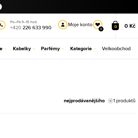
Po–Pá 9–15 hod.
Moje konto
0 Kč
0
+420
226 633 990
0
le
Kabelky
Parfémy
Kategorie
Velkoobchod
1 produktů