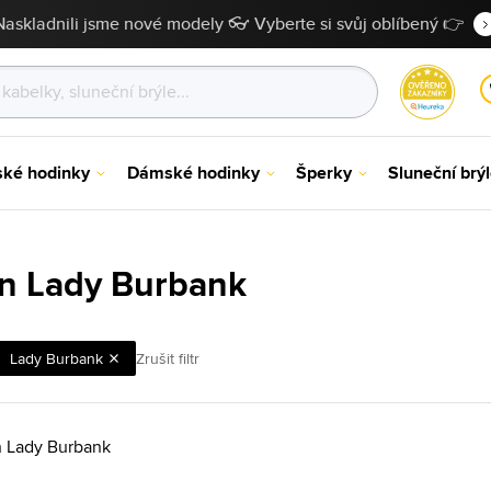
Naskladnili jsme nové modely 👓 Vyberte si svůj oblíbený 👉
ské hodinky
Dámské hodinky
Šperky
Sluneční brý
n Lady Burbank
Lady Burbank
Zrušit filtr