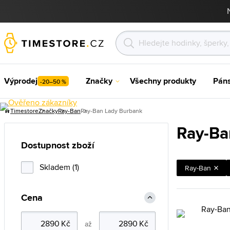
Výprodej
Značky
Všechny produkty
Pán
-20–50 %
Timestore
Značky
Ray-Ban
Ray-Ban Lady Burbank
Ray-Ba
Dostupnost zboží
Skladem (1)
Ray-Ban
Cena
až