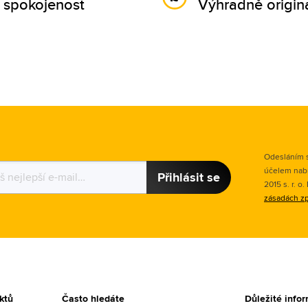
 spokojenost
Výhradně originá
Odesláním s
účelem nab
Přihlásit se
2015 s. r. o
zásadách zp
ktů
Často hledáte
Důležité info