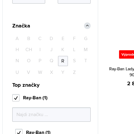
Značka
A
B
C
D
E
F
G
H
CH
I
J
K
L
M
Výprod
N
O
P
Q
S
T
R
Ray-Ban Lad
U
V
W
X
Y
Z
90
2 
Top značky
Ray-Ban (1)
Ray-Ban (1)