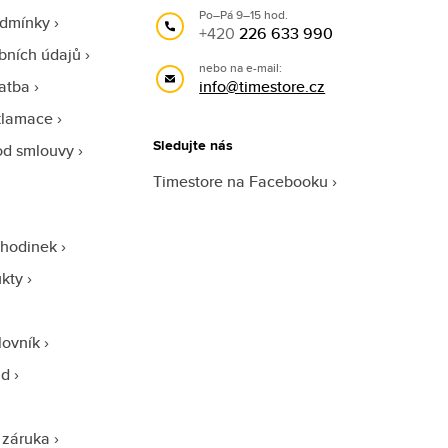
Po–Pá 9–15 hod.
odmínky
+420
226 633 990
bních údajů
nebo na e-mail:
atba
info@timestore.cz
klamace
Sledujte nás
od smlouvy
Timestore na Facebooku
 hodinek
ukty
lovník
ad
 záruka