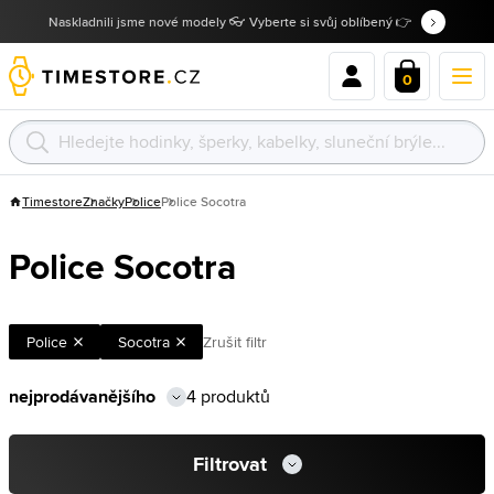
Naskladnili jsme nové modely 👓 Vyberte si svůj oblíbený 👉
0
Timestore
Značky
Police
Police Socotra
Police Socotra
Police
Socotra
Zrušit filtr
4 produktů
Filtrovat