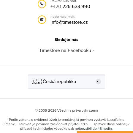
Po–Pá 9–15 hod.
+420
226 633 990
nebo na e-mail:
info@timestore.cz
Sledujte nás
Timestore na Facebooku
© 2005-2026 Všechna práva vyhrazena
Podle zákona o evidenci tržeb je prodávající povinen vystavit kupujícímu
účtenku. Zároveň je povinen zaevidovat přijatou tržbu u správce daně online; v
případě technického výpadku pak nejpozději do 48 hodin.