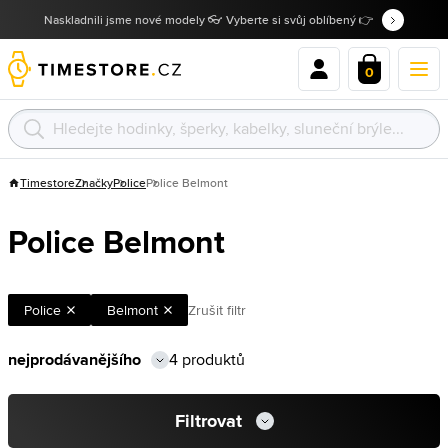
Naskladnili jsme nové modely 👓 Vyberte si svůj oblíbený 👉
0
Timestore
Značky
Police
Police Belmont
Police Belmont
Police
Belmont
Zrušit filtr
4 produktů
Filtrovat