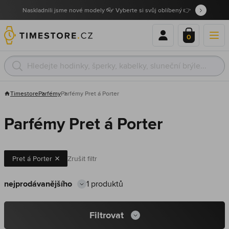
Naskladnili jsme nové modely 👓 Vyberte si svůj oblíbený 👉
0
Timestore
Parfémy
Parfémy Pret á Porter
Parfémy Pret á Porter
Pret á Porter
Zrušit filtr
1 produktů
Filtrovat