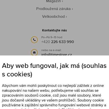
Magazín
Prodloužená záruka
Velkoobchod
Kontaktujte nás
Po–Pá 9–15 hod.
+420
226 633 990
nebo na e-mail:
info@timestore.cz
Aby web fungoval, jak má (souhlas
Sledujte nás
s cookies)
Timestore na Facebooku
Abychom vám mohli poskytnout co nejlepší zážitek z online
nakupování na našem webu, potřebujeme váš souhlas se
zpracováním souborů cookie, což jsou malé soubory, které
jsou dočasně ukládány ve vašem prohlížeči. Soubory cookie
používáme k zajištění správného fungování webové stránky a