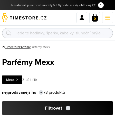
Naskladnili jsme nové modely 👓 Vyberte si svůj oblíbený 👉
0
Timestore
Parfémy
Parfémy Mexx
Parfémy Mexx
Mexx
Zrušit filtr
73 produktů
Filtrovat