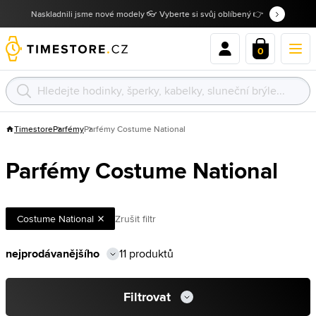
Naskladnili jsme nové modely 👓 Vyberte si svůj oblíbený 👉
0
Timestore
Parfémy
Parfémy Costume National
Parfémy Costume National
Costume National
Zrušit filtr
11 produktů
Filtrovat