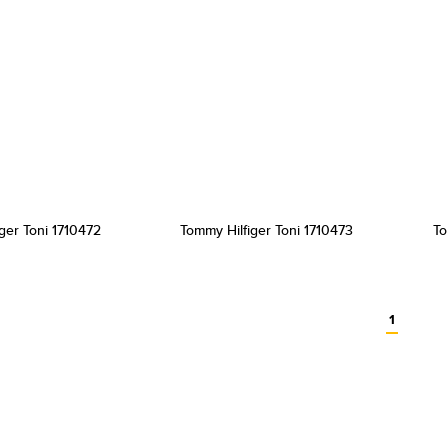
ger Toni 1710472
Tommy Hilfiger Toni 1710473
To
1