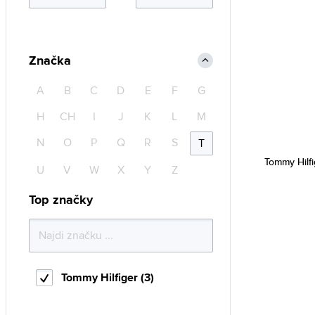
Značka
A
B
C
D
E
F
G
H
CH
I
J
K
L
M
N
O
P
Q
R
S
T
Tommy Hilfi
U
V
W
X
Y
Z
Top značky
Tommy Hilfiger (3)