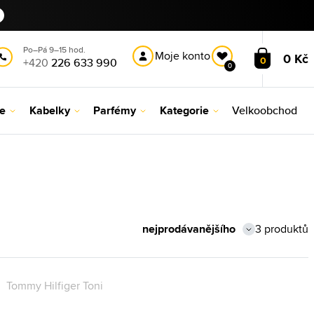
Po–Pá 9–15 hod.
Moje konto
0 Kč
0
+420
226 633 990
0
le
Kabelky
Parfémy
Kategorie
Velkoobchod
3 produktů