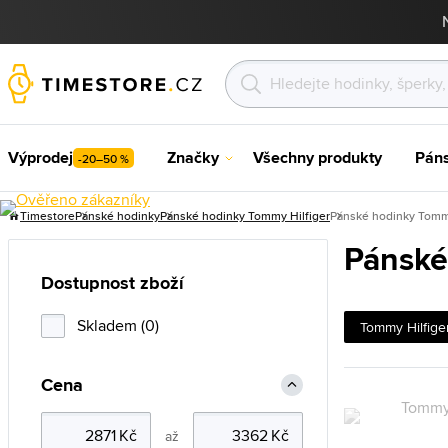
Výprodej
Značky
Všechny produkty
Pán
-20–50 %
Timestore
Pánské hodinky
Pánské hodinky Tommy Hilfiger
Pánské hodinky Tommy
Pánské
Dostupnost zboží
Skladem (0)
Tommy Hilfige
Cena
až