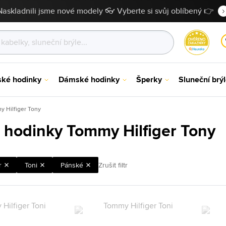
Naskladnili jsme nové modely 👓 Vyberte si svůj oblíbený 👉
ské hodinky
Dámské hodinky
Šperky
Sluneční brý
 Hilfiger Tony
 hodinky Tommy Hilfiger Tony
r
Toni
Pánské
Zrušit filtr