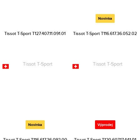
Novinka
Tissot T-Sport T127.407.11.091.01
Tissot T-Sport T116.617.36.052.02
Novinka
Výprodej
Tissot T-Sport T116.617.36.092.00
Tissot T-Sport T120.607.17.441.01