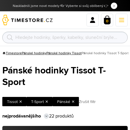
Naskladnili jsme nové modely 👓 Vyberte si svůj oblíbený 👉
0
Timestore
Pánské hodinky
Pánské hodinky Tissot
Pánské hodinky Tissot T-Sport
Pánské hodinky Tissot T-
Sport
Tissot
T-Sport
Pánské
Zrušit filtr
22 produktů