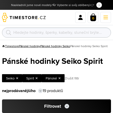
Naskladnili jsme nové modely 👓 Vyberte si svůj oblíbený 👉
0
Timestore
Pánské hodinky
Pánské hodinky Seiko
Pánské hodinky Seiko Spirit
Pánské hodinky Seiko Spirit
Seiko
Spirit
Pánské
Zrušit filtr
19 produktů
Filtrovat