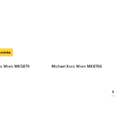
ovinka
rs Wren MK5879
Michael Kors Wren MK8766
1