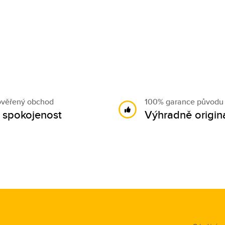
ověřený obchod
100% garance původu
 spokojenost
Výhradně originá