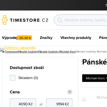
Výprodej
Značky
Všechny produkty
Pán
-20–50 %
Timestore
Pánské hodinky
Pánské hodinky Michael Kors
Pánské hodinky Michael
Pánské
Dostupnost zboží
Skladem (0)
Michael Kors
Cena
až