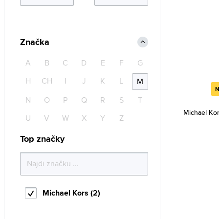
Značka
A
B
C
D
E
F
G
H
CH
I
J
K
L
M
N
N
O
P
Q
R
S
T
Michael Ko
U
V
W
X
Y
Z
Top značky
Michael Kors (2)