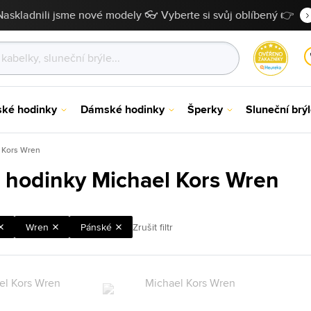
Naskladnili jsme nové modely 👓 Vyberte si svůj oblíbený 👉
ské hodinky
Dámské hodinky
Šperky
Sluneční brý
 Kors Wren
 hodinky Michael Kors Wren
Wren
Pánské
Zrušit filtr