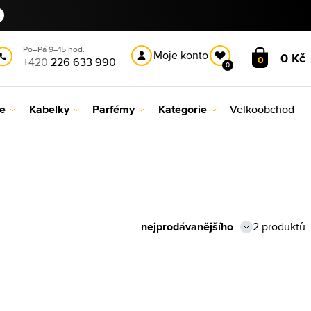
Po–Pá 9–15 hod.
Moje konto
0 Kč
0
+420
226 633 990
0
le
Kabelky
Parfémy
Kategorie
Velkoobchod
2 produktů