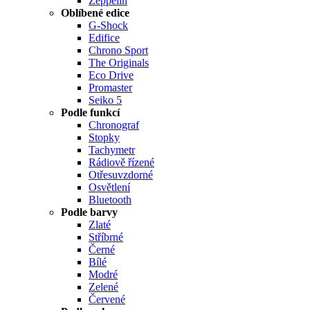
Zeppelin
Oblíbené edice
G-Shock
Edifice
Chrono Sport
The Originals
Eco Drive
Promaster
Seiko 5
Podle funkcí
Chronograf
Stopky
Tachymetr
Rádiově řízené
Otřesuvzdorné
Osvětlení
Bluetooth
Podle barvy
Zlaté
Stříbrné
Černé
Bílé
Modré
Zelené
Červené