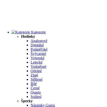
Kategorie
Hodinky
Analogové
Digitální
Potápěčské
Švýcarské
Vojenské
Letecké
Vodotěsné
Odolné
Zlaté
Stříbrné
Bílé
Černé
Quartz
Solární
Šperky
Náramky Guess