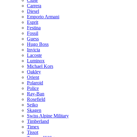
Cluse
Carrera
Diesel
Emporio Armani
Esprit
Festina
Fossil
Guess
Hugo Boss
Invicta
Lacoste
Luminox
Michael Kors
Oakley
Orient
Polaroid
Police
Ray-Ban
Rosefield
Seiko
Skagen
Swiss Alpine Military
Timberland
Timex
Tissot