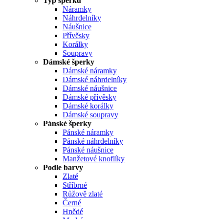
Typ šperku
Náramky
Náhrdelníky
Náušnice
Přívěsky
Korálky
Soupravy
Dámské šperky
Dámské náramky
Dámské náhrdelníky
Dámské náušnice
Dámské přívěsky
Dámské korálky
Dámské soupravy
Pánské šperky
Pánské náramky
Pánské náhrdelníky
Pánské náušnice
Manžetové knoflíky
Podle barvy
Zlaté
Stříbrné
Růžově zlaté
Černé
Hnědé