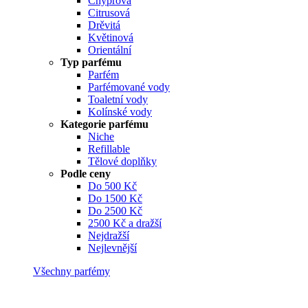
Chyprová
Citrusová
Drěvitá
Květinová
Orientální
Typ parfému
Parfém
Parfémované vody
Toaletní vody
Kolínské vody
Kategorie parfému
Niche
Refillable
Tělové doplňky
Podle ceny
Do 500 Kč
Do 1500 Kč
Do 2500 Kč
2500 Kč a dražší
Nejdražší
Nejlevnější
Všechny parfémy