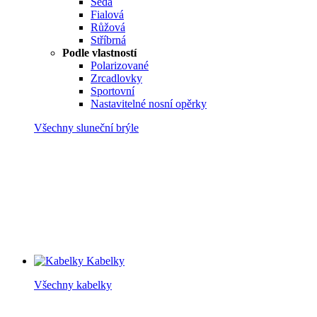
Šedá
Fialová
Růžová
Stříbrná
Podle vlastností
Polarizované
Zrcadlovky
Sportovní
Nastavitelné nosní opěrky
Všechny sluneční brýle
Kabelky
Všechny kabelky