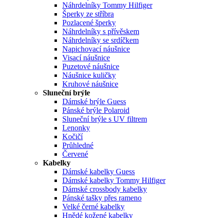
Náhrdelníky Tommy Hilfiger
Šperky ze stříbra
Pozlacené šperky
Náhrdelníky s přívěskem
Náhrdelníky se srdíčkem
Napichovací náušnice
Visací náušnice
Puzetové náušnice
Náušnice kuličky
Kruhové náušnice
Sluneční brýle
Dámské brýle Guess
Pánské brýle Polaroid
Sluneční brýle s UV filtrem
Lenonky
Kočičí
Průhledné
Červené
Kabelky
Dámské kabelky Guess
Dámské kabelky Tommy Hilfiger
Dámské crossbody kabelky
Pánské tašky přes rameno
Velké černé kabelky
Hnědé kožené kabelky