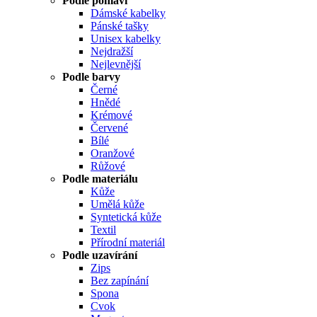
Podle pohlaví
Dámské kabelky
Pánské tašky
Unisex kabelky
Nejdražší
Nejlevnější
Podle barvy
Černé
Hnědé
Krémové
Červené
Bílé
Oranžové
Růžové
Podle materiálu
Kůže
Umělá kůže
Syntetická kůže
Textil
Přírodní materiál
Podle uzavírání
Zips
Bez zapínání
Spona
Cvok