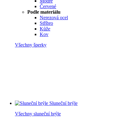
Modré
Červené
Podle materiálu
Nerezová ocel
Stříbro
Kůže
Kov
Všechny šperky
Sluneční brýle
Všechny sluneční brýle