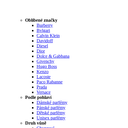
Oblíbené značky
Burberry
Bvlgari
Calvin Klein
Davidoff
Diesel
Dior
Dolce & Gabbana
Givenchy
Hugo Boss
Kenzo
Lacoste
Paco Rabanne
Prada
Versace
Podle pohlaví
Dámské parfémy
Pánské parfémy
Dětské parfémy
Unisex parfémy
Druh vůně