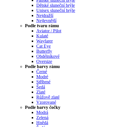
Pánské sluneční brýle
Dětské sluneční brýle
Unisex sluneční brýle
Nejdražší
Nejlevnější
Podle tvaru rámu
Aviator / Pilot
Kulaté
Wayfarer
Cat Eye
Butterfly
Obdélníkové
Oversize
Podle barvy rámu
Černé
Modré
Stříbrné
Šedá
Zlaté
Růžově zlaté
Vzorované
Podle barvy čočky
Modrá
Zelená
Hnědá