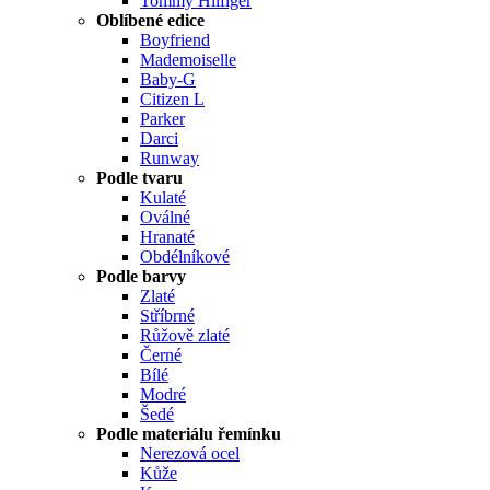
Tommy Hilfiger
Oblíbené edice
Boyfriend
Mademoiselle
Baby-G
Citizen L
Parker
Darci
Runway
Podle tvaru
Kulaté
Oválné
Hranaté
Obdélníkové
Podle barvy
Zlaté
Stříbrné
Růžově zlaté
Černé
Bílé
Modré
Šedé
Podle materiálu řemínku
Nerezová ocel
Kůže