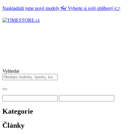
Naskladnili jsme nové modely 👓 Vyberte si svůj oblíbený 👉
Vyhledat
Kategorie
Články