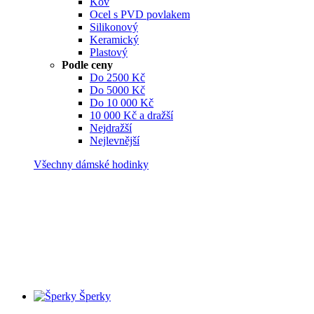
Kov
Ocel s PVD povlakem
Silikonový
Keramický
Plastový
Podle ceny
Do 2500 Kč
Do 5000 Kč
Do 10 000 Kč
10 000 Kč a dražší
Nejdražší
Nejlevnější
Všechny dámské hodinky
Šperky