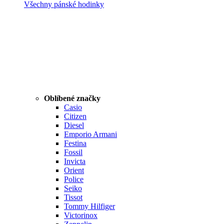
Všechny pánské hodinky
Oblíbené značky
Casio
Citizen
Diesel
Emporio Armani
Festina
Fossil
Invicta
Orient
Police
Seiko
Tissot
Tommy Hilfiger
Victorinox