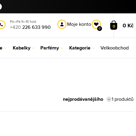
Po–Pá 9–15 hod.
Moje konto
0 Kč
0
+420
226 633 990
0
le
Kabelky
Parfémy
Kategorie
Velkoobchod
1 produktů