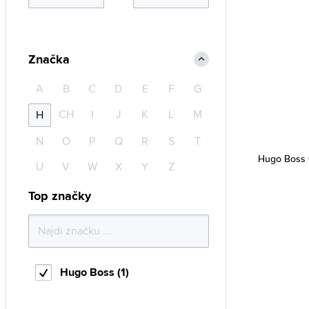
Značka
A
B
C
D
E
F
G
CH
I
J
K
L
M
H
N
O
P
Q
R
S
T
Hugo Boss 
U
V
W
X
Y
Z
Top značky
Hugo Boss (1)