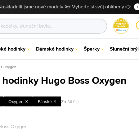
Naskladnili jsme nové modely 👓 Vyberte si svůj oblíbený 👉
ské hodinky
Dámské hodinky
Šperky
Sluneční brý
ss Oxygen
 hodinky Hugo Boss Oxygen
Oxygen
Pánské
Zrušit filtr