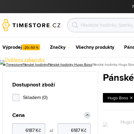
Výprodej
Značky
Všechny produkty
Pán
-20–50 %
Timestore
Pánské hodinky
Pánské hodinky Hugo Boss
Pánské hodinky Hugo Bo
Pánské
Dostupnost zboží
Skladem (0)
Hugo Boss
Cena
až