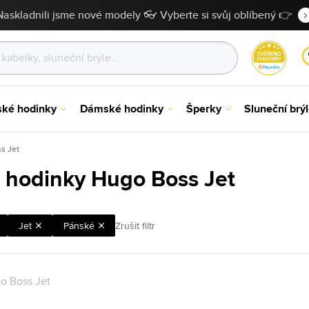
Naskladnili jsme nové modely 👓 Vyberte si svůj oblíbený 👉
ské hodinky
Dámské hodinky
Šperky
Sluneční brý
s Jet
 hodinky Hugo Boss Jet
Jet
Pánské
Zrušit filtr