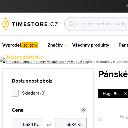
Výprodej
Značky
Všechny produkty
Pán
-20–50 %
Timestore
Pánské hodinky
Pánské hodinky Hugo Boss
Pánské hodinky Hugo Bos
Pánské
Dostupnost zboží
Skladem (0)
Hugo Boss
Cena
až