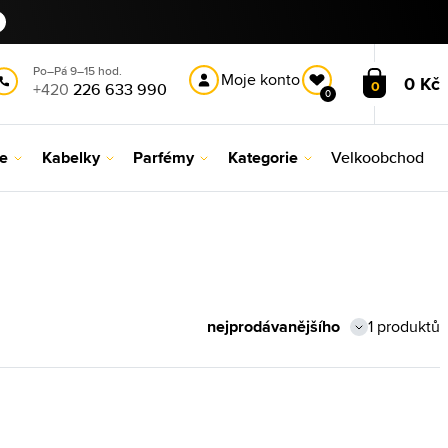
Po–Pá 9–15 hod.
Moje konto
0 Kč
0
+420
226 633 990
0
le
Kabelky
Parfémy
Kategorie
Velkoobchod
1 produktů