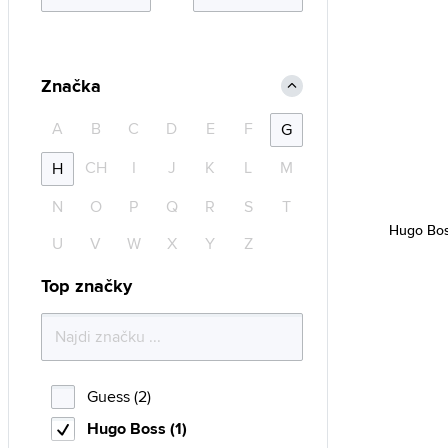
Značka
A
B
C
D
E
F
G
CH
I
J
K
L
M
H
N
O
P
Q
R
S
T
Hugo Bos
U
V
W
X
Y
Z
Top značky
Guess (2)
Hugo Boss (1)