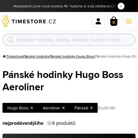
Naskladnili jsme nové modely 👓 Vyberte si svůj oblíbený 👉
0
Timestore
Pánské hodinky
Pánské hodinky Hugo Boss
Pánské hodinky Hugo Bos
Pánské hodinky Hugo Boss
Aeroliner
Hugo Boss
Aeroliner
Pánské
Zrušit filtr
6 produktů