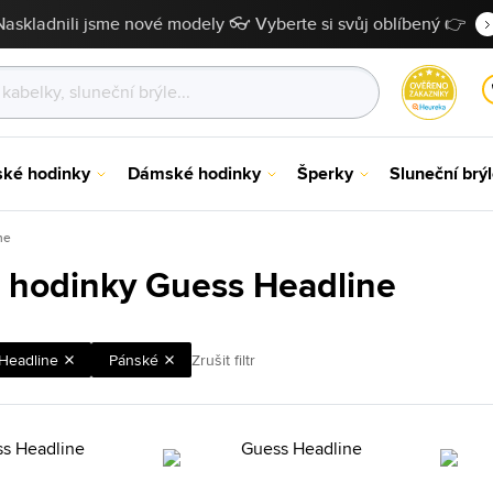
Naskladnili jsme nové modely 👓 Vyberte si svůj oblíbený 👉
ské hodinky
Dámské hodinky
Šperky
Sluneční brý
ne
 hodinky Guess Headline
Headline
Pánské
Zrušit filtr