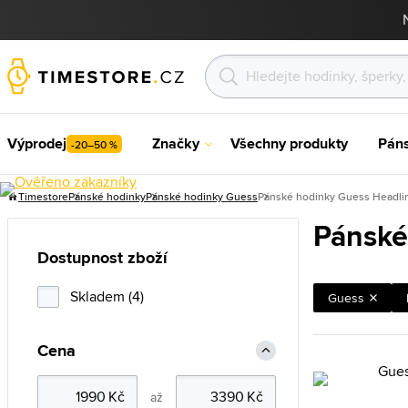
Výprodej
Značky
Všechny produkty
Pán
-20–50 %
Timestore
Pánské hodinky
Pánské hodinky Guess
Pánské hodinky Guess Headli
Pánské
Dostupnost zboží
Skladem (4)
Guess
Cena
až