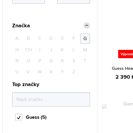
Značka
A
B
C
D
E
F
G
H
CH
I
J
K
L
M
Výprod
N
O
P
Q
R
S
T
Guess Hea
U
V
W
X
Y
Z
2 390 
Top značky
Guess (5)