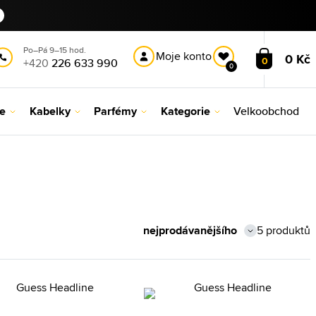
Po–Pá 9–15 hod.
Moje konto
0 Kč
0
+420
226 633 990
0
le
Kabelky
Parfémy
Kategorie
Velkoobchod
5 produktů