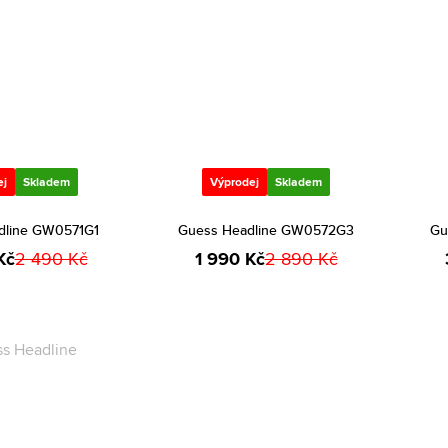
ej
Skladem
Výprodej
Skladem
dline GW0571G1
Guess Headline GW0572G3
Gu
Kč
2 490 Kč
1 990 Kč
2 890 Kč