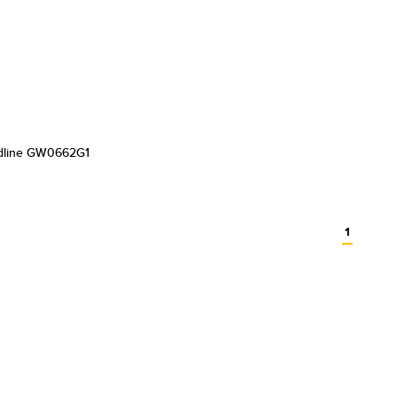
dline GW0662G1
1