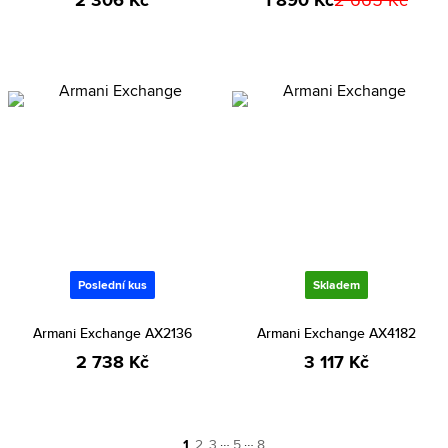
2 306 Kč
1 890 Kč
Poslední kus
Skladem
Armani Exchange AX2136
Armani Exchange AX4182
2 738 Kč
3 117 Kč
…
…
1
2
3
5
8