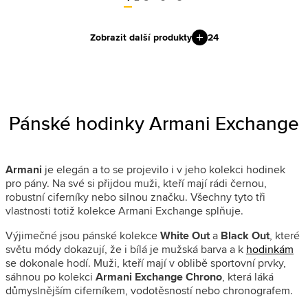
Zobrazit další produkty
24
Pánské hodinky Armani Exchange
Armani
je elegán a to se projevilo i v jeho kolekci hodinek
pro pány. Na své si přijdou muži, kteří mají rádi černou,
robustní ciferníky nebo silnou značku. Všechny tyto tři
vlastnosti totiž kolekce Armani Exchange splňuje.
Výjimečné jsou pánské kolekce
White Out
a
Black Out
, které
světu módy dokazují, že i bílá je mužská barva a k
hodinkám
se dokonale hodí. Muži, kteří mají v oblibě sportovní prvky,
sáhnou po kolekci
Armani Exchange Chrono
, která láká
důmyslnějším ciferníkem, vodotěsností nebo chronografem.