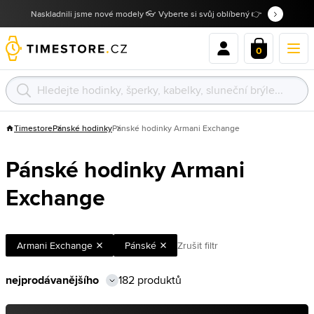
Naskladnili jsme nové modely 👓 Vyberte si svůj oblíbený 👉
0
Timestore
Pánské hodinky
Pánské hodinky Armani Exchange
Pánské hodinky Armani
Exchange
Armani Exchange
Pánské
Zrušit filtr
182 produktů