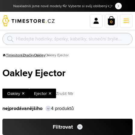
Naskladnili jsme nové modely 👓 Vyberte si svůj oblíbený 👉
0
Timestore
Značky
Oakley
Oakley Ejector
Oakley Ejector
Oakley
Ejector
Zrušit filtr
4 produktů
Filtrovat