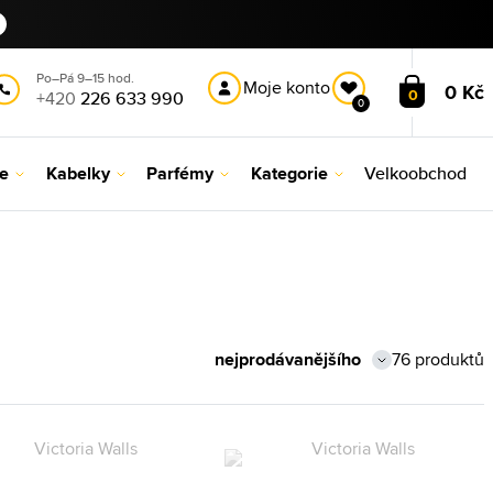
Po–Pá 9–15 hod.
Moje konto
0 Kč
0
+420
226 633 990
0
le
Kabelky
Parfémy
Kategorie
Velkoobchod
76 produktů