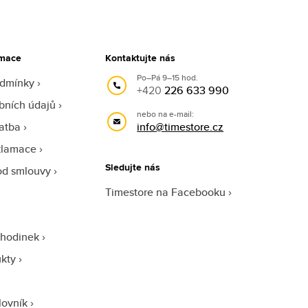
rmace
Kontaktujte nás
Po–Pá 9–15 hod.
odmínky
+420
226 633 990
bních údajů
nebo na e-mail:
atba
info@timestore.cz
klamace
Sledujte nás
od smlouvy
Timestore na Facebooku
 hodinek
ukty
lovník