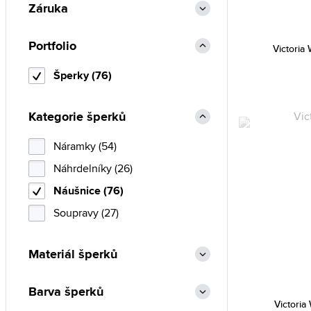
Marc Malone (105)
Záruka
Michael Kors (135)
Portfolio
Olivia Burton (24)
Victoria
Police (18)
Šperky (76)
Roccobarocco (4)
Rosefield (105)
Kategorie šperků
Skagen (95)
Náramky (54)
Swarovski (95)
Náhrdelníky (26)
Thomas Sabo (1)
Náušnice (76)
Tommy Hilfiger (256)
Soupravy (27)
TS (252)
Victoria Walls (76)
Materiál šperků
Barva šperků
Victoria