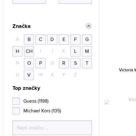
Značka
A
B
C
D
E
F
G
I
J
K
H
CH
L
M
N
Q
O
P
R
S
T
Victoria
U
W
X
Y
Z
V
Top značky
Guess (1198)
Michael Kors (135)