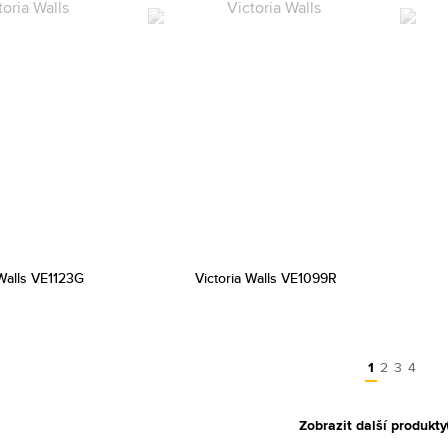
 Walls VE1123G
Victoria Walls VE1099R
1
2
3
4
Zobrazit další produkty