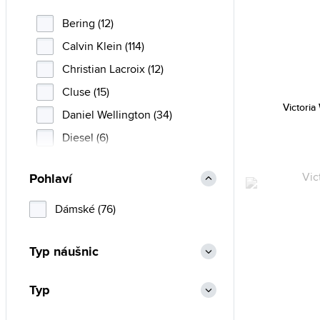
Bering (12)
Calvin Klein (114)
Christian Lacroix (12)
Cluse (15)
Victoria
Daniel Wellington (34)
Diesel (6)
Emily Westwood (37)
Pohlaví
Emporio Armani (83)
Esprit (52)
Dámské (76)
Fossil (186)
Typ náušnic
Guess (1198)
Hugo Boss (42)
Typ
Lacoste (26)