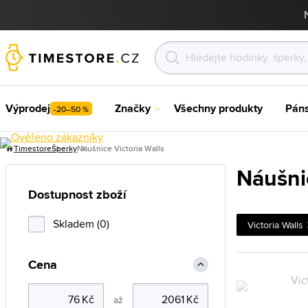
Výprodej
Značky
Všechny produkty
Pán
-20–50 %
Timestore
Šperky
Náušnice Victoria Walls
Náušnic
Dostupnost zboží
Skladem (0)
Victoria Walls
Cena
až