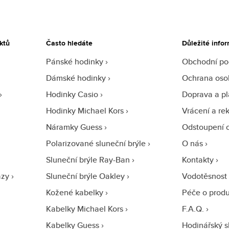
ktů
Často hledáte
Důležité info
Pánské hodinky
Obchodní p
Dámské hodinky
Ochrana oso
Hodinky Casio
Doprava a pl
Hodinky Michael Kors
Vrácení a re
Náramky Guess
Odstoupení 
Polarizované sluneční brýle
O nás
Sluneční brýle Ray-Ban
Kontakty
azy
Sluneční brýle Oakley
Vodotěsnost
Kožené kabelky
Péče o prod
Kabelky Michael Kors
F.A.Q.
Kabelky Guess
Hodinářský s