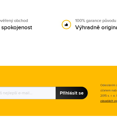
ověřený obchod
100% garance původu
 spokojenost
Výhradně originá
Odesláním s
účelem nab
Přihlásit se
2015 s. r. o
zásadách zp