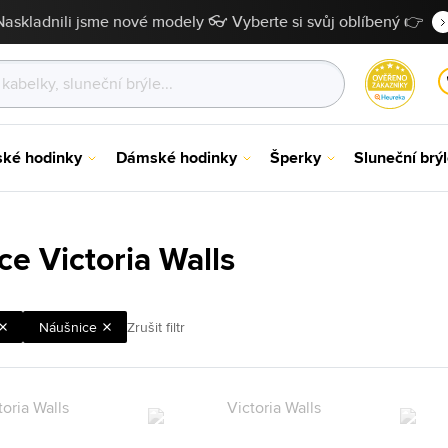
Naskladnili jsme nové modely 👓 Vyberte si svůj oblíbený 👉
ské hodinky
Dámské hodinky
Šperky
Sluneční brý
e Victoria Walls
Náušnice
Zrušit filtr