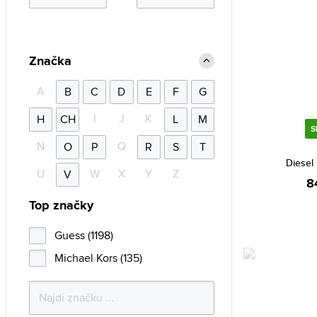
Značka
A
B
C
D
E
F
G
I
J
K
H
CH
L
M
S
N
Q
O
P
R
S
T
Diesel
U
W
X
Y
Z
V
8
Top značky
Guess (1198)
Michael Kors (135)