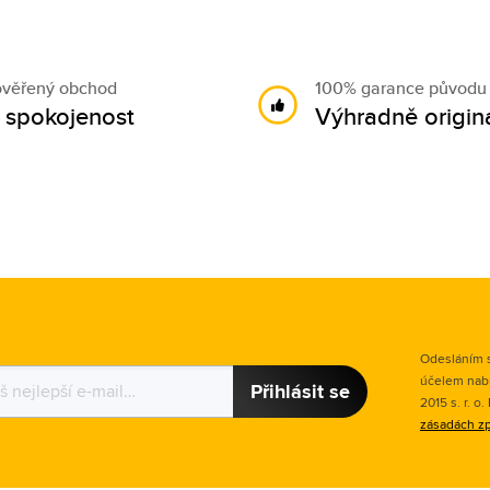
ověřený obchod
100% garance původu
 spokojenost
Výhradně originá
Odesláním s
účelem nab
Přihlásit se
2015 s. r. o
zásadách zp