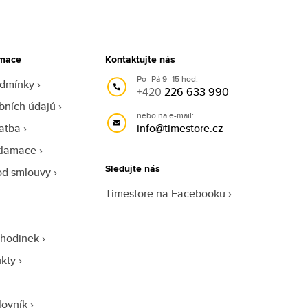
rmace
Kontaktujte nás
Po–Pá 9–15 hod.
odmínky
+420
226 633 990
bních údajů
nebo na e-mail:
atba
info@timestore.cz
klamace
Sledujte nás
od smlouvy
Timestore na Facebooku
 hodinek
ukty
lovník