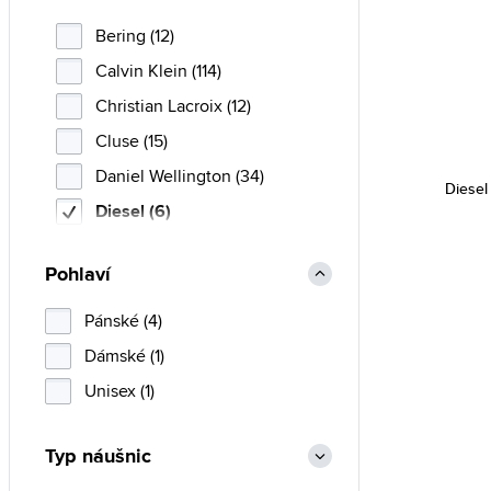
Bering (12)
Calvin Klein (114)
Christian Lacroix (12)
Cluse (15)
Daniel Wellington (34)
Diesel
Diesel (6)
Emily Westwood (37)
Pohlaví
Emporio Armani (83)
Esprit (52)
Pánské (4)
Fossil (186)
Dámské (1)
Guess (1198)
Unisex (1)
Hugo Boss (42)
Typ náušnic
Lacoste (26)