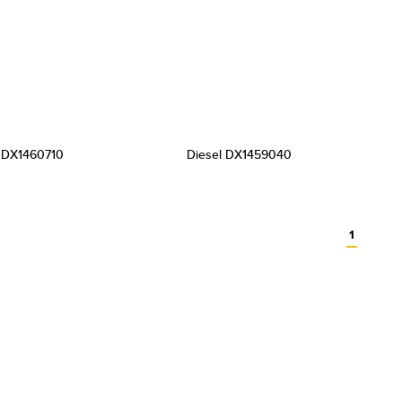
 DX1460710
Diesel DX1459040
1