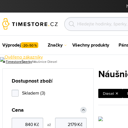
Výprodej
Značky
Všechny produkty
Pán
-20–50 %
Timestore
Šperky
Náušnice Diesel
Náušni
Dostupnost zboží
Skladem (3)
Diesel
Cena
až