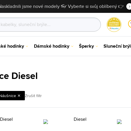
Naskladnili jsme nové modely 👓 Vyberte si svůj oblíbený 👉
ské hodinky
Dámské hodinky
Šperky
Sluneční brý
ce Diesel
Náušnice
Zrušit filtr