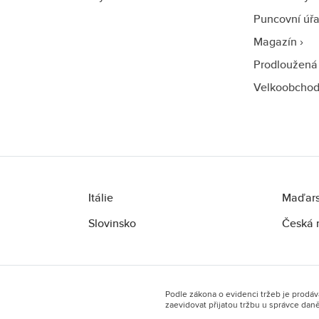
Puncovní úř
Magazín
Prodloužená
Velkoobcho
Itálie
Maďar
Slovinsko
Česká 
Podle zákona o evidenci tržeb je prodáv
zaevidovat přijatou tržbu u správce dan