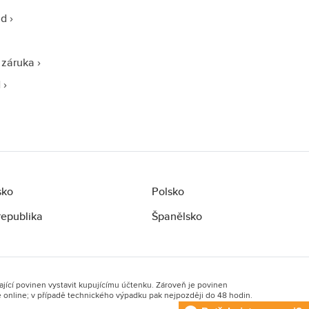
ad
 záruka
d
sko
Polsko
republika
Španělsko
ající povinen vystavit kupujícímu účtenku. Zároveň je povinen
ě online; v případě technického výpadku pak nejpozději do 48 hodin.