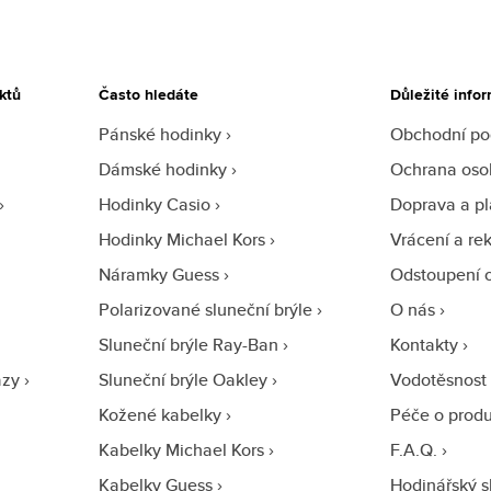
ktů
Často hledáte
Důležité info
Pánské hodinky
Obchodní p
Dámské hodinky
Ochrana oso
Hodinky Casio
Doprava a pl
Hodinky Michael Kors
Vrácení a re
Náramky Guess
Odstoupení 
Polarizované sluneční brýle
O nás
Sluneční brýle Ray-Ban
Kontakty
azy
Sluneční brýle Oakley
Vodotěsnost
Kožené kabelky
Péče o prod
Kabelky Michael Kors
F.A.Q.
Kabelky Guess
Hodinářský s