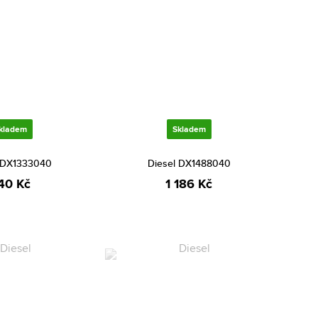
kladem
Skladem
 DX1333040
Diesel DX1488040
40 Kč
1 186 Kč