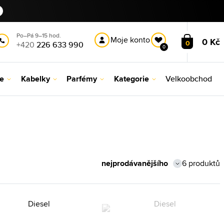
Po–Pá 9–15 hod.
Moje konto
0 Kč
0
+420
226 633 990
0
le
Kabelky
Parfémy
Kategorie
Velkoobchod
6 produktů