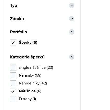
Marc Malone (105)
Typ
Michael Kors (135)
Olivia Burton (24)
Záruka
Police (18)
Portfolio
Roccobarocco (4)
Rosefield (105)
Šperky (6)
Skagen (95)
Swarovski (95)
Kategorie šperků
Thomas Sabo (1)
single náušnice (23)
Tommy Hilfiger (256)
Náramky (69)
TS (252)
Náhrdelníky (42)
Victoria Walls (76)
Náušnice (6)
Prsteny (1)