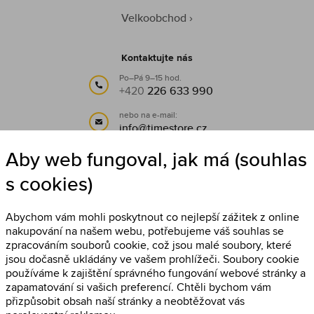
Velkoobchod
Kontaktujte nás
Po–Pá 9–15 hod.
+420
226 633 990
nebo na e-mail:
info@timestore.cz
Aby web fungoval, jak má (souhlas
Sledujte nás
s cookies)
Timestore na Facebooku
Abychom vám mohli poskytnout co nejlepší zážitek z online
nakupování na našem webu, potřebujeme váš souhlas se
zpracováním souborů cookie, což jsou malé soubory, které
jsou dočasně ukládány ve vašem prohlížeči. Soubory cookie
používáme k zajištění správného fungování webové stránky a
zapamatování si vašich preferencí. Chtěli bychom vám
přizpůsobit obsah naší stránky a neobtěžovat vás