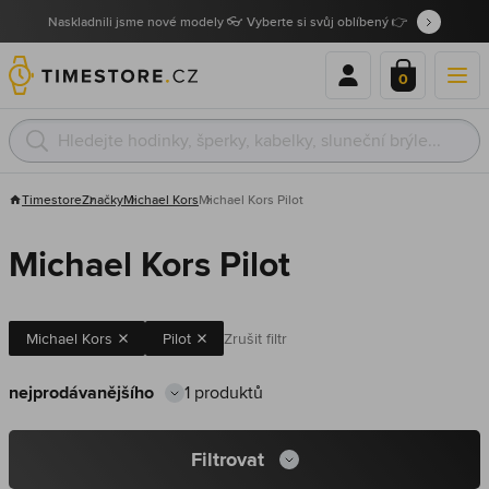
Naskladnili jsme nové modely 👓 Vyberte si svůj oblíbený 👉
0
Timestore
Značky
Michael Kors
Michael Kors Pilot
Michael Kors Pilot
Michael Kors
Pilot
Zrušit filtr
1 produktů
Filtrovat