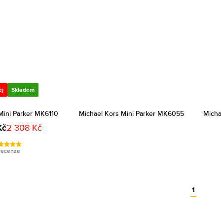
ej
Skladem
Mini Parker MK6110
Michael Kors Mini Parker MK6055
Micha
Kč
2 308 Kč
recenze
1