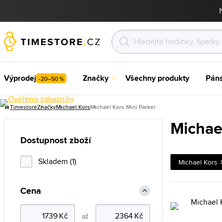
Výprodej
Značky
Všechny produkty
Pán
-20–50 %
Timestore
Značky
Michael Kors
Michael Kors Mini Parker
Michae
Dostupnost zboží
Skladem (1)
Michael Kors
Cena
až