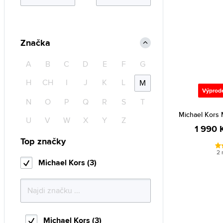
Značka
A
B
C
D
E
F
G
H
CH
I
J
K
L
M
Výprod
N
O
P
Q
R
S
T
Michael Kors 
U
V
W
X
Y
Z
1 990 
Top značky
2 
Michael Kors (3)
Michael Kors (3)