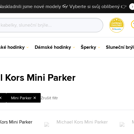
Naskladnili jsme nové modely 👓 Vyberte si svůj oblíbený 👉
ské hodinky
Dámské hodinky
Šperky
Sluneční brý
l Kors Mini Parker
Mini Parker
Zrušit filtr