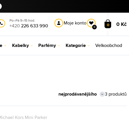
Po–Pá 9–15 hod.
Moje konto
0 Kč
0
+420
226 633 990
0
le
Kabelky
Parfémy
Kategorie
Velkoobchod
3 produktů