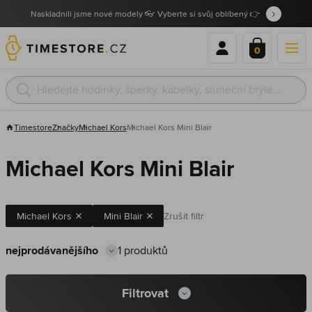
Naskladnili jsme nové modely 👓 Vyberte si svůj oblíbený 👉
0
Timestore
Značky
Michael Kors
Michael Kors Mini Blair
Michael Kors Mini Blair
Michael Kors
Mini Blair
Zrušit filtr
1 produktů
Filtrovat