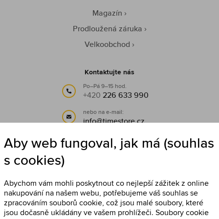
Magazín
Prodloužená záruka
Velkoobchod
Kontaktujte nás
Po–Pá 9–15 hod.
+420
226 633 990
nebo na e-mail:
info@timestore.cz
Aby web fungoval, jak má (souhlas
Sledujte nás
s cookies)
Timestore na Facebooku
Abychom vám mohli poskytnout co nejlepší zážitek z online
nakupování na našem webu, potřebujeme váš souhlas se
zpracováním souborů cookie, což jsou malé soubory, které
jsou dočasně ukládány ve vašem prohlížeči. Soubory cookie