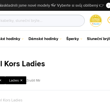
Naskladnili jsme nové modely 👓 Vyberte si svůj oblíbený 👉
ské hodinky
Dámské hodinky
Šperky
Sluneční brý
l Kors Ladies
Ladies
Zrušit filtr