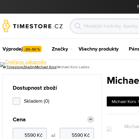
Výprodej
Značky
Všechny produkty
Pán
-20–50 %
Timestore
Značky
Michael Kors
Michael Kors Ladies
Michae
Dostupnost zboží
Skladem (0)
Michael Kors
Cena
až