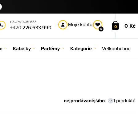
Po–Pá 9–15 hod.
Moje konto
0 Kč
0
+420
226 633 990
0
le
Kabelky
Parfémy
Kategorie
Velkoobchod
1 produktů