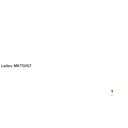
s Ladies MKT5067
1