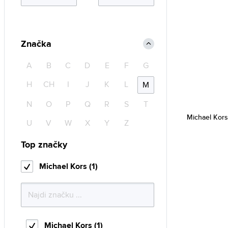
Značka
A
B
C
D
E
F
G
H
CH
I
J
K
L
M
N
O
P
Q
R
S
T
Michael Kor
U
V
W
X
Y
Z
Top značky
Michael Kors (1)
Michael Kors (1)