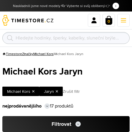
Naskladnili jsme nové modely 👓 Vyberte si svůj oblíbený 👉
0
Timestore
Značky
Michael Kors
Michael Kors Jaryn
Michael Kors Jaryn
Michael Kors
Jaryn
Zrušit filtr
17 produktů
Filtrovat