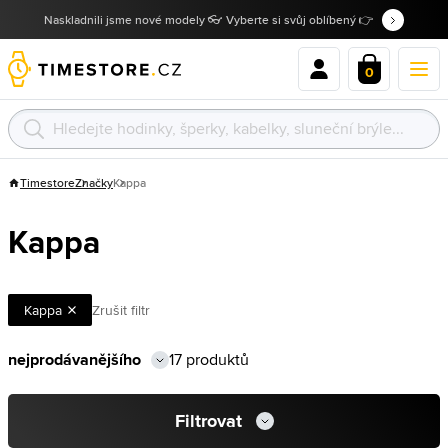
Naskladnili jsme nové modely 👓 Vyberte si svůj oblíbený 👉
0
Timestore
Značky
Kappa
Kappa
Kappa
Zrušit filtr
17 produktů
Filtrovat