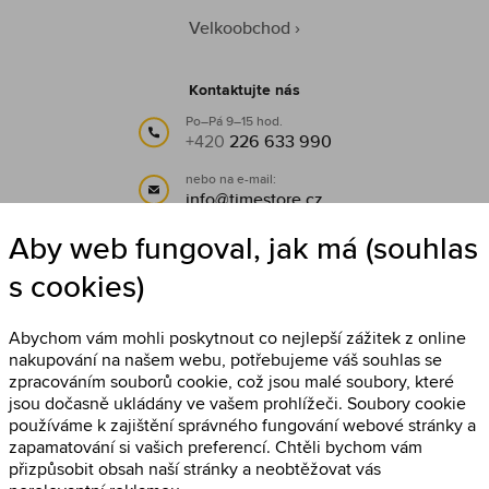
Velkoobchod
Kontaktujte nás
Po–Pá 9–15 hod.
+420
226 633 990
nebo na e-mail:
info@timestore.cz
Aby web fungoval, jak má (souhlas
Sledujte nás
s cookies)
Timestore na Facebooku
Abychom vám mohli poskytnout co nejlepší zážitek z online
nakupování na našem webu, potřebujeme váš souhlas se
zpracováním souborů cookie, což jsou malé soubory, které
jsou dočasně ukládány ve vašem prohlížeči. Soubory cookie
používáme k zajištění správného fungování webové stránky a
zapamatování si vašich preferencí. Chtěli bychom vám
přizpůsobit obsah naší stránky a neobtěžovat vás