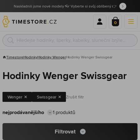
Naskladnili jsme nové modely 👓 Vyberte si svůj oblíbený 👉
0
Timestore
Hodinky
Hodinky Wenger
Hodinky Wenger Swissgear
Hodinky Wenger Swissgear
Wenger
Swissgear
Zrušit filtr
1 produktů
Filtrovat