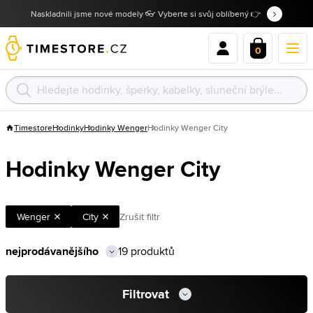
Naskladnili jsme nové modely 👓 Vyberte si svůj oblíbený 👉
0
Timestore
Hodinky
Hodinky Wenger
Hodinky Wenger City
Hodinky Wenger City
Wenger
City
Zrušit filtr
19 produktů
Filtrovat