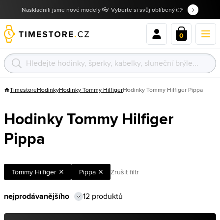
Naskladnili jsme nové modely 👓 Vyberte si svůj oblíbený 👉
0
Timestore
Hodinky
Hodinky Tommy Hilfiger
Hodinky Tommy Hilfiger Pippa
Hodinky Tommy Hilfiger
Pippa
Tommy Hilfiger
Pippa
Zrušit filtr
12 produktů