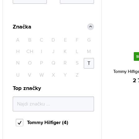
Značka
A
B
C
D
E
F
G
H
CH
I
J
K
L
M
S
N
O
P
Q
R
S
T
Tommy Hilfig
U
V
W
X
Y
Z
2 
Top značky
Tommy Hilfiger (4)