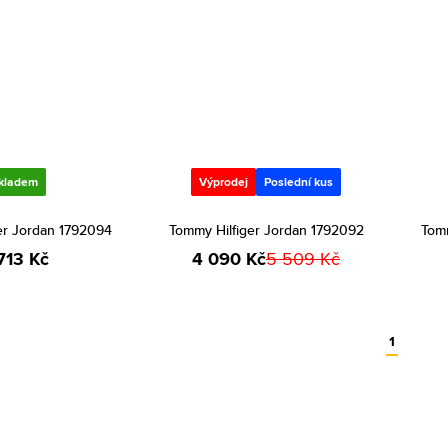
kladem
Výprodej
Poslední kus
er Jordan 1792094
Tommy Hilfiger Jordan 1792092
Tomm
713 Kč
4 090 Kč
5 509 Kč
1