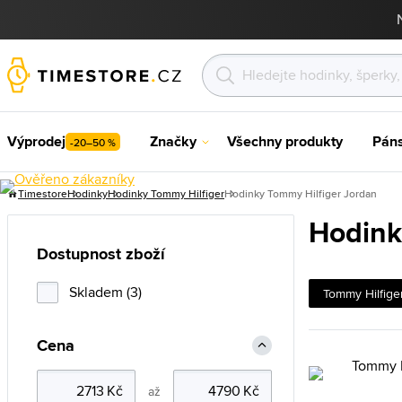
Výprodej
Značky
Všechny produkty
Pán
-20–50 %
Timestore
Hodinky
Hodinky Tommy Hilfiger
Hodinky Tommy Hilfiger Jordan
Hodink
Dostupnost zboží
Skladem (3)
Tommy Hilfige
Cena
až