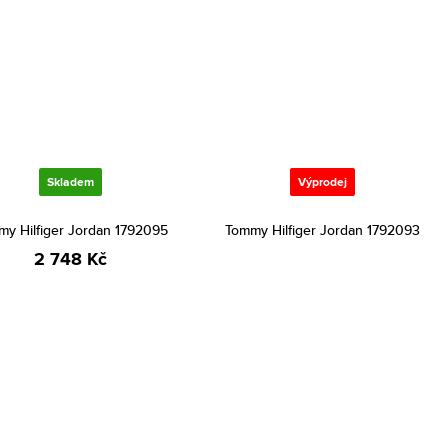
Skladem
Výprodej
y Hilfiger Jordan 1792095
Tommy Hilfiger Jordan 1792093
2 748 Kč