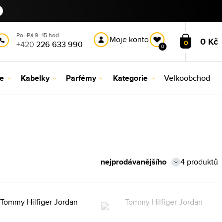
Po–Pá 9–15 hod.
Moje konto
0 Kč
0
+420
226 633 990
0
le
Kabelky
Parfémy
Kategorie
Velkoobchod
4 produktů