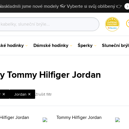
Naskladnili jsme nové modely 👓 Vyberte si svůj oblíbený 👉
ské hodinky
Dámské hodinky
Šperky
Sluneční brý
y Tommy Hilfiger Jordan
r
Jordan
Zrušit filtr