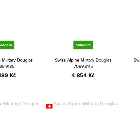
kladem
Skladem
 Military Douglas
Swiss Alpine Military Douglas
Swi
89.9135
7089.9115
489 Kč
4 854 Kč