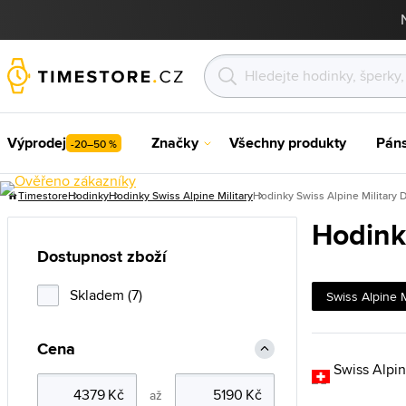
Výprodej
Značky
Všechny produkty
Pán
-20–50 %
Timestore
Hodinky
Hodinky Swiss Alpine Military
Hodinky Swiss Alpine Military 
Hodink
Dostupnost zboží
Skladem (7)
Swiss Alpine M
Cena
až