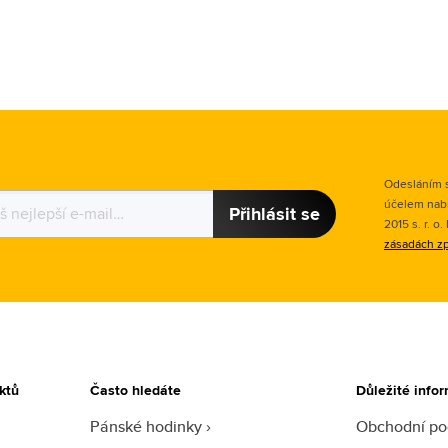
Odesláním s
účelem nab
Přihlásit se
2015 s. r. o
zásadách zp
ktů
Často hledáte
Důležité info
Pánské hodinky
Obchodní p