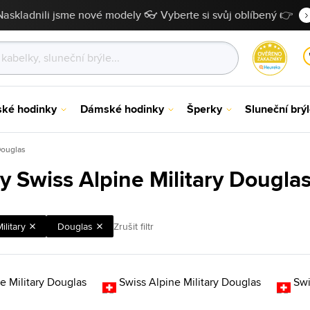
Naskladnili jsme nové modely 👓 Vyberte si svůj oblíbený 👉
ské hodinky
Dámské hodinky
Šperky
Sluneční brý
Douglas
y Swiss Alpine Military Dougla
ilitary
Douglas
Zrušit filtr