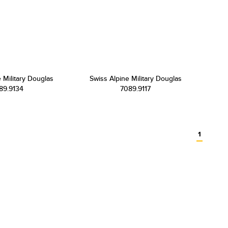
 Military Douglas
Swiss Alpine Military Douglas
89.9134
7089.9117
1