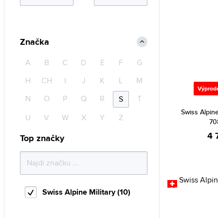
Značka
A
B
C
D
E
F
G
H
CH
I
J
K
L
M
Výprod
N
O
P
Q
R
T
S
Swiss Alpine
U
V
W
X
Y
Z
70
4 
Top značky
Swiss Alpine Military (10)