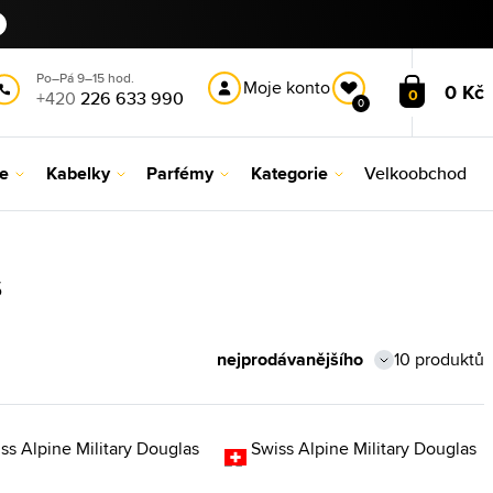
Po–Pá 9–15 hod.
Moje konto
0 Kč
0
+420
226 633 990
0
le
Kabelky
Parfémy
Kategorie
Velkoobchod
s
10 produktů