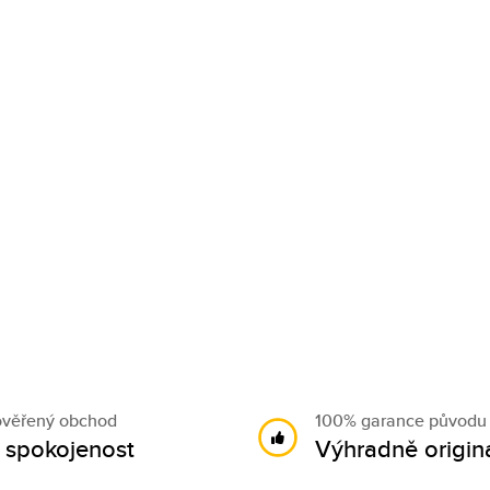
ověřený obchod
100% garance původu
 spokojenost
Výhradně originá